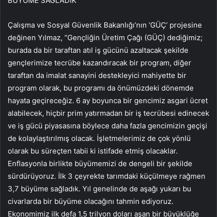
BÜYÜME SAĞLADIK’
Çalışma ve Sosyal Güvenlik Bakanlığı’nın ‘GÜÇ’ projesine
değinen Yılmaz, “Gençliğin Üretim Çağı (GÜÇ) dediğimiz;
burada da bir taraftan atıl iş gücünü azaltacak şekilde
gençlerimize tecrübe kazandıracak bir program, diğer
taraftan da imalat sanayini destekleyici mahiyette bir
program olarak, bu programı da önümüzdeki dönemde
hayata geçireceğiz. 6 ay boyunca bir gencimiz asgari ücret
alabilecek, hiçbir prim yatırmadan bir iş tecrübesi edinecek
ve iş gücü piyasasına böylece daha fazla gencimizin geçişi
de kolaylaştırılmış olacak. İşletmelerimiz de çok yönlü
olarak bu süreçten tabii ki istifade etmiş olacaklar.
Enflasyonla birlikte büyümemizi de dengeli bir şekilde
sürdürüyoruz. İlk 3 çeyrekte tarımdaki küçülmeye rağmen
3,7 büyüme sağladık. Yıl genelinde de aşağı yukarı bu
civarlarda bir büyüme olacağını tahmin ediyoruz.
Ekonomimiz ilk defa 1,5 trilyon doları aşan bir büyüklüğe