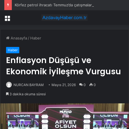
Körfez petrol ihracatı Temmuz’da çatışmalara rağmen sabit kaldı
Menü
Anasayfa
/
Haber
Haber
Enflasyon Düşüşü ve
Ekonomik İyileşme Vurgusu
NURCAN BAYRAM
Mayıs 21, 2026
0
0
3 dakika okuma süresi