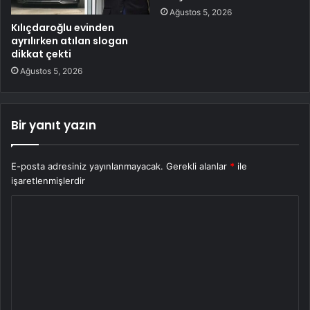
Ağustos 5, 2026
Kılıçdaroğlu evinden
ayrılırken atılan slogan
dikkat çekti
Ağustos 5, 2026
Bir yanıt yazın
E-posta adresiniz yayınlanmayacak.
Gerekli alanlar
*
ile
işaretlenmişlerdir
Y
o
r
u
m
*