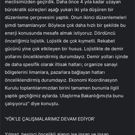
meclisimizden geçirdik. Daha önce 4 yıla kadar uzayan
bürokratik süreçleri aşağı yukarı iki yıla düşüren bir
düzenleme çerçevesini yaptık. Onun ikinci düzenlemeleri
şimdi tamamlanıyor. Böylece çok daha hızlı bir şekilde bu
enerji konusunda mesafe almak istiyoruz. Dördüncü
önceliğimiz lojistik. Lojistik de çok kıymetli. Rekabet
gücünü yine çok etkileyen bir husus. Lojistikte de demir
yollarını önceliklendirmiş durumdayız. Demir yolları içinde
de daha spesifik olarak iltisak hatları; organize sanayi
bölgelerini limanlara, pazarlara bağlayan hatları
önceliklendirmiş durumdayız. Ekonomi Koordinasyon
Kurulu toplantılarımızdan birini tamamen bununla ilgili
yaptık geçtiğimiz aylarda. Ulaştırma Bakanlığımızla bunu
çalışıyoruz” diye konuştu.
‘YÖK’LE ÇALIŞMALARIMIZ DEVAM EDİYOR’
Yılmaz, beşinci öncelikli alanın ise insan ve insan