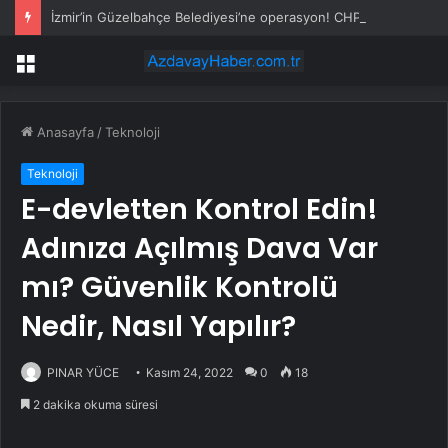
İzmir’in Güzelbahçe Belediyesi’ne operasyon! CHP’li Başkan Mustafa Günay dahil, çok sayıda gözaltı var
Menü
Anasayfa
/
Teknoloji
Teknoloji
E-devletten Kontrol Edin!
Adınıza Açılmış Dava Var
mı? Güvenlik Kontrolü
Nedir, Nasıl Yapılır?
PINAR YÜCE
Kasım 24, 2022
0
18
2 dakika okuma süresi