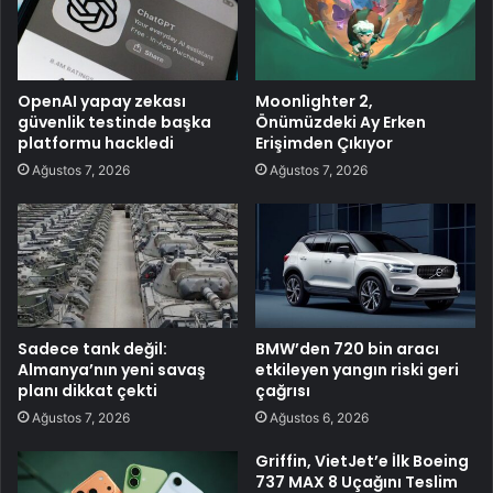
OpenAI yapay zekası
Moonlighter 2,
güvenlik testinde başka
Önümüzdeki Ay Erken
platformu hackledi
Erişimden Çıkıyor
Ağustos 7, 2026
Ağustos 7, 2026
Sadece tank değil:
BMW’den 720 bin aracı
Almanya’nın yeni savaş
etkileyen yangın riski geri
planı dikkat çekti
çağrısı
Ağustos 7, 2026
Ağustos 6, 2026
Griffin, VietJet’e İlk Boeing
737 MAX 8 Uçağını Teslim