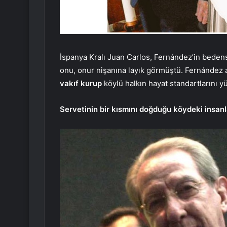
İspanya Kralı Juan Carlos, Fernández’in bedense
onu, onur nişanına layık görmüştü. Fernández
vakıf kurup
köylü halkın hayat standartlarını y
Servetinin bir kısmını doğduğu köydeki insanl