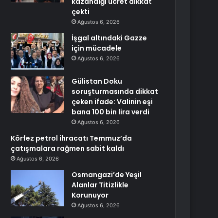
kazandığı ücret dikkat
çekti
Ağustos 6, 2026
İşgal altındaki Gazze
için mücadele
Ağustos 6, 2026
Gülistan Doku
soruşturmasında dikkat
çeken ifade: Valinin eşi
bana 100 bin lira verdi
Ağustos 6, 2026
Körfez petrol ihracatı Temmuz’da
çatışmalara rağmen sabit kaldı
Ağustos 6, 2026
Osmangazi’de Yeşil
Alanlar Titizlikle
Korunuyor
Ağustos 6, 2026