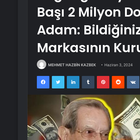
Başı 2 Milyon D
Adam: Bildiğiniz
Markasının Kur
MEHMET HAZBİN KAZBEK
Haziran 3, 2024
Facebook
Twitter
LinkedIn
Tumblr
Pinterest
Reddit