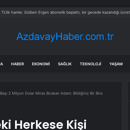
 altındaki Gazze için mücadele
FA
HABER
EKONOMI
SAĞLIK
TEKNOLOJI
YAŞAM
şı 2 Milyon Dolar Miras Bırakan Adam: Bildiğiniz Bir Bira
i Herkese Kişi