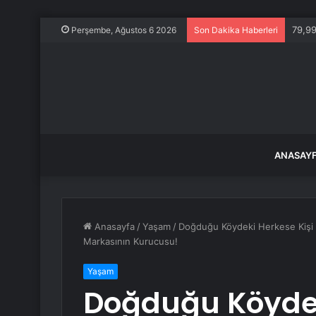
İşgal
Perşembe, Ağustos 6 2026
Son Dakika Haberleri
ANASAY
Anasayfa
/
Yaşam
/
Doğduğu Köydeki Herkese Kişi Ba
Markasının Kurucusu!
Yaşam
Doğduğu Köydek