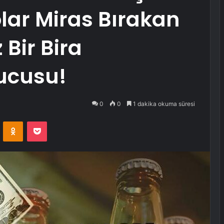
olar Miras Bırakan
 Bir Bira
ucusu!
0
0
1 dakika okuma süresi
VKontakte
Odnoklassniki
Pocket