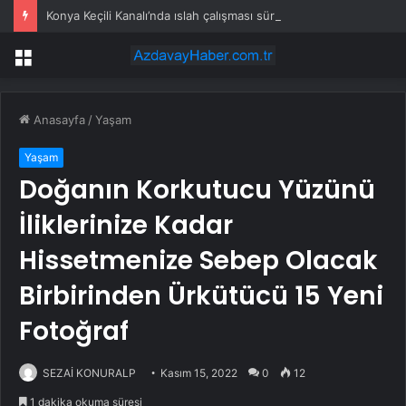
Konya Keçili Kanalı’nda ıslah çalışması sürüyor
Menü
Anasayfa
/
Yaşam
Yaşam
Doğanın Korkutucu Yüzünü
İliklerinize Kadar
Hissetmenize Sebep Olacak
Birbirinden Ürkütücü 15 Yeni
Fotoğraf
SEZAİ KONURALP
Kasım 15, 2022
0
12
1 dakika okuma süresi