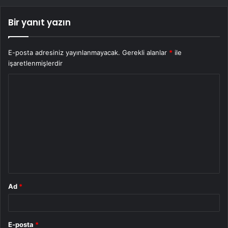
Bir yanıt yazın
E-posta adresiniz yayınlanmayacak.
Gerekli alanlar
*
ile
işaretlenmişlerdir
Y
o
r
u
m
*
Ad
*
E-posta
*