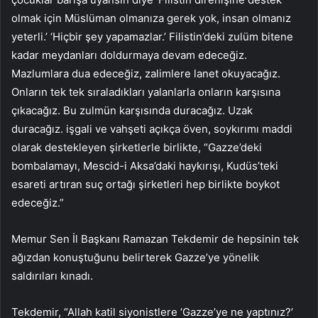
olmak için Müslüman olmanıza gerek yok, insan olmanız
yeterli.’ ‘Hiçbir şey yapamazlar.’ Filistin’deki zulüm bitene
kadar meydanları doldurmaya devam edeceğiz.
Mazlumlara dua edeceğiz, zalimlere lanet okuyacağız.
Onların tek tek sıraladıkları yalanlarla onların karşısına
çıkacağız. Bu zulmün karşısında duracağız. Uzak
duracağız. işgali ve vahşeti açıkça öven, soykırımı maddi
olarak destekleyen şirketlerle birlikte, “Gazze’deki
bombalamayı, Mescid-i Aksa’daki haykırışı, Kudüs’teki
esareti artıran suç ortağı şirketleri hep birlikte boykot
edeceğiz.”
Memur Sen İl Başkanı Ramazan Tekdemir de hepsinin tek
ağızdan konuştuğunu belirterek Gazze’ye yönelik
saldırıları kınadı.
Tekdemir, “Allah katil siyonistlere ‘Gazze’ye ne yaptınız?’