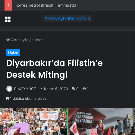
Körfez petrol ihracatı Temmuz’da çatışmalara rağmen sabit kaldı
Menü
Anasayfa
/
Haber
Haber
Diyarbakır’da Filistin’e
Destek Mitingi
PINAR YÜCE
Kasım 5, 2023
0
1
1 dakika okuma süresi