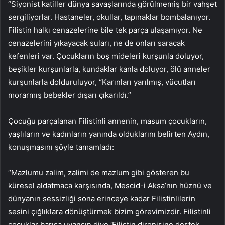
“Siyonist katiller dünya savaşlarında görülmemiş bir vahşet
sergiliyorlar. Hastaneler, okullar, tapınaklar bombalanıyor.
Filistin halkı cenazelerine bile tek parça ulaşamıyor. Ne
cenazelerini yıkayacak suları, ne de onları saracak
kefenleri var. Çocukların boş mideleri kurşunla doluyor,
beşikler kurşunlarla, kundaklar kanla doluyor, ölü anneler
kurşunlarla dolduruluyor, “Karınları yarılmış, vücutları
morarmış bebekler dışarı çıkarıldı.”
Çocuğu parçalanan Filistinli annenin, masum çocukların,
yaşlıların ve kadınların yanında olduklarını belirten Aydın,
konuşmasını şöyle tamamladı:
“Mazlumu zalim, zalimi de mazlum gibi gösteren bu
küresel aldatmaca karşısında, Mescid-i Aksa’nın hüznü ve
dünyanın sessizliği sona erinceye kadar Filistinlilerin
sesini çığlıklara dönüştürmek bizim görevimizdir. Filistinli
çocuklar barışa uyansın diye ‘Filistin direnişine destek