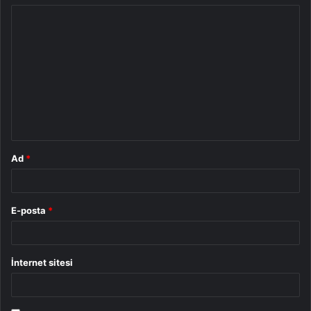
Y
o
r
u
m
*
Ad
*
E-posta
*
İnternet sitesi