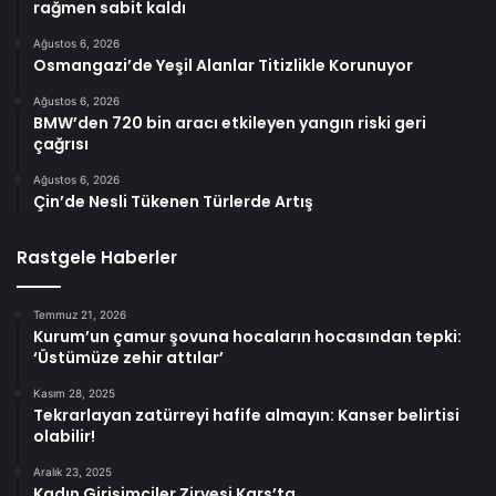
rağmen sabit kaldı
Ağustos 6, 2026
Osmangazi’de Yeşil Alanlar Titizlikle Korunuyor
Ağustos 6, 2026
BMW’den 720 bin aracı etkileyen yangın riski geri
çağrısı
Ağustos 6, 2026
Çin’de Nesli Tükenen Türlerde Artış
Rastgele Haberler
Temmuz 21, 2026
Kurum’un çamur şovuna hocaların hocasından tepki:
‘Üstümüze zehir attılar’
Kasım 28, 2025
Tekrarlayan zatürreyi hafife almayın: Kanser belirtisi
olabilir!
Aralık 23, 2025
Kadın Girişimciler Zirvesi Kars’ta