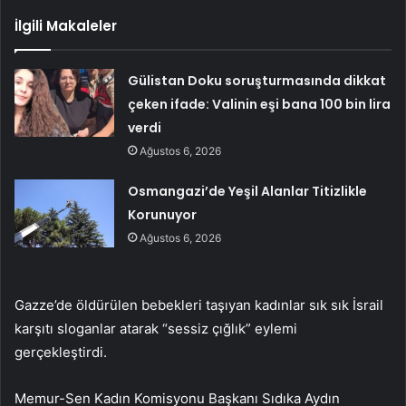
İlgili Makaleler
Gülistan Doku soruşturmasında dikkat
çeken ifade: Valinin eşi bana 100 bin lira
verdi
Ağustos 6, 2026
Osmangazi’de Yeşil Alanlar Titizlikle
Korunuyor
Ağustos 6, 2026
Gazze’de öldürülen bebekleri taşıyan kadınlar sık ​​sık İsrail
karşıtı sloganlar atarak “sessiz çığlık” eylemi
gerçekleştirdi.
Memur-Sen Kadın Komisyonu Başkanı Sıdıka Aydın