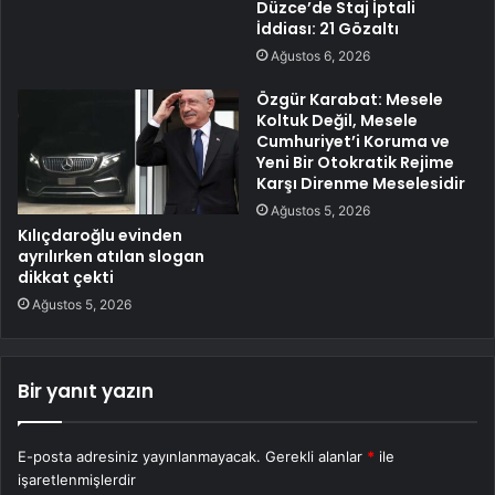
Düzce’de Staj İptali
İddiası: 21 Gözaltı
Ağustos 6, 2026
Özgür Karabat: Mesele
Koltuk Değil, Mesele
Cumhuriyet’i Koruma ve
Yeni Bir Otokratik Rejime
Karşı Direnme Meselesidir
Ağustos 5, 2026
Kılıçdaroğlu evinden
ayrılırken atılan slogan
dikkat çekti
Ağustos 5, 2026
Bir yanıt yazın
E-posta adresiniz yayınlanmayacak.
Gerekli alanlar
*
ile
işaretlenmişlerdir