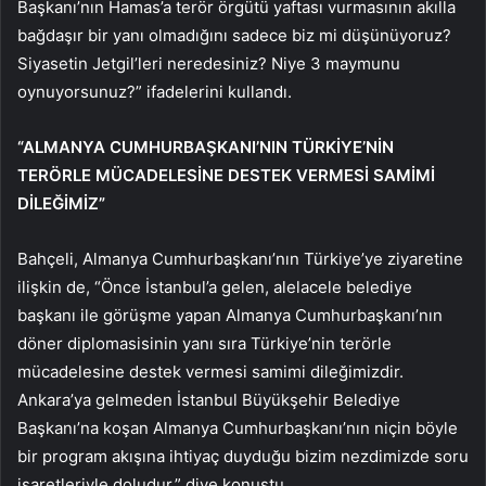
Başkanı’nın Hamas’a terör örgütü yaftası vurmasının akılla
bağdaşır bir yanı olmadığını sadece biz mi düşünüyoruz?
Siyasetin Jetgil’leri neredesiniz? Niye 3 maymunu
oynuyorsunuz?” ifadelerini kullandı.
“ALMANYA CUMHURBAŞKANI’NIN TÜRKİYE’NİN
TERÖRLE MÜCADELESİNE DESTEK VERMESİ SAMİMİ
DİLEĞİMİZ”
Bahçeli, Almanya Cumhurbaşkanı’nın Türkiye’ye ziyaretine
ilişkin de, “Önce İstanbul’a gelen, alelacele belediye
başkanı ile görüşme yapan Almanya Cumhurbaşkanı’nın
döner diplomasisinin yanı sıra Türkiye’nin terörle
mücadelesine destek vermesi samimi dileğimizdir.
Ankara’ya gelmeden İstanbul Büyükşehir Belediye
Başkanı’na koşan Almanya Cumhurbaşkanı’nın niçin böyle
bir program akışına ihtiyaç duyduğu bizim nezdimizde soru
işaretleriyle doludur.” diye konuştu.