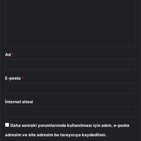
r
u
m
*
Ad
*
E-posta
*
İnternet sitesi
Daha sonraki yorumlarımda kullanılması için adım, e-posta
adresim ve site adresim bu tarayıcıya kaydedilsin.