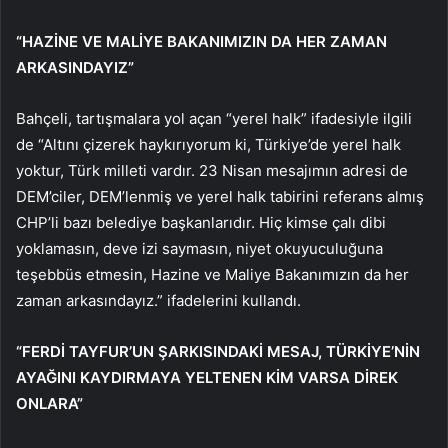
“HAZİNE VE MALİYE BAKANIMIZIN DA HER ZAMAN
ARKASINDAYIZ”
Bahçeli, tartışmalara yol açan “yerel halk” ifadesiyle ilgili
de “Altını çizerek haykırıyorum ki, Türkiye’de yerel halk
yoktur, Türk milleti vardır. 23 Nisan mesajımın adresi de
DEM’ciler, DEM’lenmiş ve yerel halk tabirini referans almış
CHP’li bazı belediye başkanlarıdır. Hiç kimse çalı dibi
yoklamasın, deve izi saymasın, niyet okuyuculuğuna
teşebbüs etmesin, Hazine ve Maliye Bakanımızın da her
zaman arkasındayız.” ifadelerini kullandı.
“FERDİ TAYFUR’UN ŞARKISINDAKİ MESAJ, TÜRKİYE’NİN
AYAĞINI KAYDIRMAYA YELTENEN KİM VARSA DİREK
ONLARA”