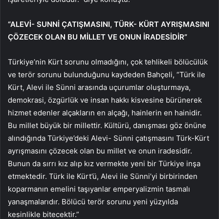
“ALEVİ- SUNNİ ÇATIŞMASINI, TÜRK- KÜRT AYRIŞMASINI
ÇÖZECEK OLAN BU MİLLET VE ONUN İRADESİDİR”
Türkiye’nin Kürt sorunu olmadığını, çok tehlikeli bölücülük
ve terör sorunu bulunduğunu kaydeden Bahçeli, “Türk ile
Kürt, Alevi ile Sünni arasında uçurumlar oluşturmaya,
demokrasi, özgürlük ve insan hakkı kisvesine bürünerek
hizmet edenler alçakların en alçağı, hainlerin en hainidir.
Bu millet büyük bir millettir. Kültürü, danışması göz önüne
alındığında Türkiye’deki Alevi- Sünni çatışmasını Türk-Kürt
ayrışmasını çözecek olan bu millet ve onun iradesidir.
Bunun da sırrı kız alıp kız vermekte yeni bir Türkiye inşa
etmektedir. Türk ile Kürt’ü, Alevi ile Sünni’yi birbirinden
koparmanın emelini taşıyanlar emperyalizmin tasmalı
yanaşmalarıdır. Bölücü terör sorunu yeni yüzyılda
kesinlikle bitecektir.”