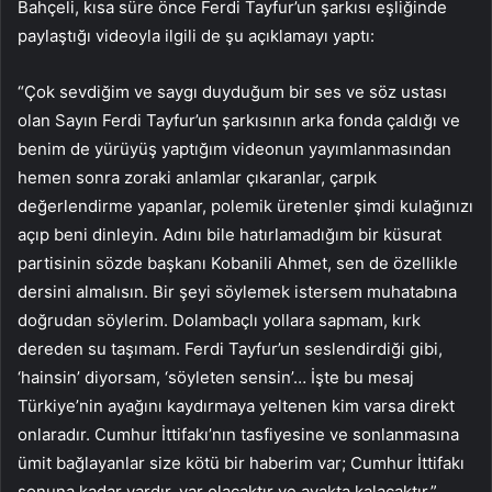
Bahçeli, kısa süre önce Ferdi Tayfur’un şarkısı eşliğinde
paylaştığı videoyla ilgili de şu açıklamayı yaptı:
“Çok sevdiğim ve saygı duyduğum bir ses ve söz ustası
olan Sayın Ferdi Tayfur’un şarkısının arka fonda çaldığı ve
benim de yürüyüş yaptığım videonun yayımlanmasından
hemen sonra zoraki anlamlar çıkaranlar, çarpık
değerlendirme yapanlar, polemik üretenler şimdi kulağınızı
açıp beni dinleyin. Adını bile hatırlamadığım bir küsurat
partisinin sözde başkanı Kobanili Ahmet, sen de özellikle
dersini almalısın. Bir şeyi söylemek istersem muhatabına
doğrudan söylerim. Dolambaçlı yollara sapmam, kırk
dereden su taşımam. Ferdi Tayfur’un seslendirdiği gibi,
‘hainsin’ diyorsam, ‘söyleten sensin’… İşte bu mesaj
Türkiye’nin ayağını kaydırmaya yeltenen kim varsa direkt
onlaradır. Cumhur İttifakı’nın tasfiyesine ve sonlanmasına
ümit bağlayanlar size kötü bir haberim var; Cumhur İttifakı
sonuna kadar vardır, var olacaktır ve ayakta kalacaktır.”