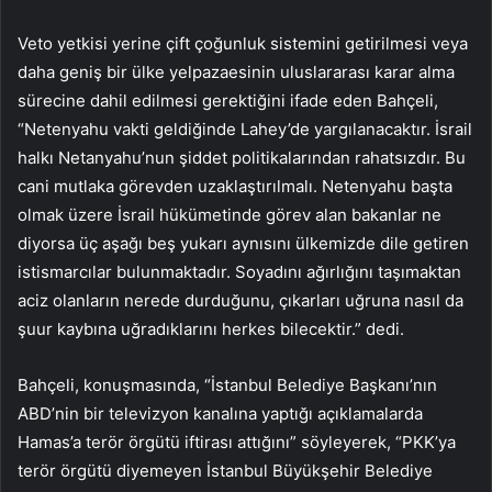
Veto yetkisi yerine çift çoğunluk sistemini getirilmesi veya
daha geniş bir ülke yelpazaesinin uluslararası karar alma
sürecine dahil edilmesi gerektiğini ifade eden Bahçeli,
“Netenyahu vakti geldiğinde Lahey’de yargılanacaktır. İsrail
halkı Netanyahu’nun şiddet politikalarından rahatsızdır. Bu
cani mutlaka görevden uzaklaştırılmalı. Netenyahu başta
olmak üzere İsrail hükümetinde görev alan bakanlar ne
diyorsa üç aşağı beş yukarı aynısını ülkemizde dile getiren
istismarcılar bulunmaktadır. Soyadını ağırlığını taşımaktan
aciz olanların nerede durduğunu, çıkarları uğruna nasıl da
şuur kaybına uğradıklarını herkes bilecektir.” dedi.
Bahçeli, konuşmasında, “İstanbul Belediye Başkanı’nın
ABD’nin bir televizyon kanalına yaptığı açıklamalarda
Hamas’a terör örgütü iftirası attığını” söyleyerek, “PKK’ya
terör örgütü diyemeyen İstanbul Büyükşehir Belediye