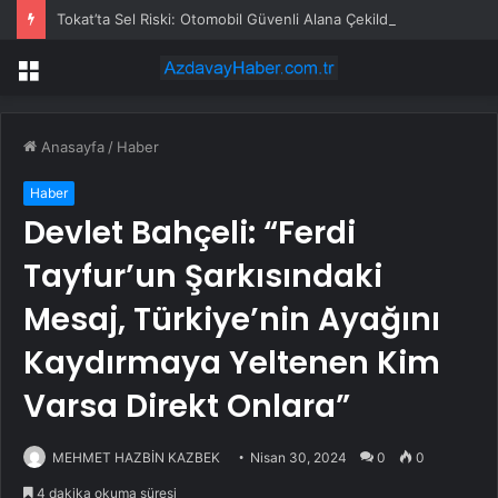
Tokat’ta Sel Riski: Otomobil Güvenli Alana Çekildi
Menü
Anasayfa
/
Haber
Haber
Devlet Bahçeli: “Ferdi
Tayfur’un Şarkısındaki
Mesaj, Türkiye’nin Ayağını
Kaydırmaya Yeltenen Kim
Varsa Direkt Onlara”
MEHMET HAZBİN KAZBEK
Nisan 30, 2024
0
0
4 dakika okuma süresi