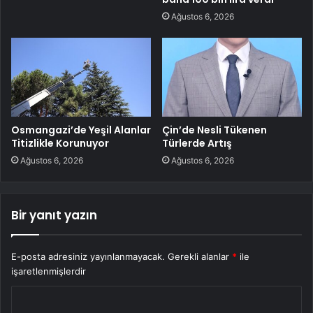
Ağustos 6, 2026
Osmangazi’de Yeşil Alanlar
Çin’de Nesli Tükenen
Titizlikle Korunuyor
Türlerde Artış
Ağustos 6, 2026
Ağustos 6, 2026
Bir yanıt yazın
E-posta adresiniz yayınlanmayacak.
Gerekli alanlar
*
ile
işaretlenmişlerdir
Y