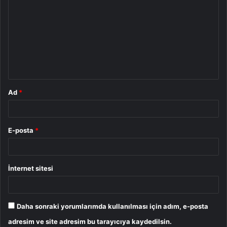
o
r
u
m
*
Ad
*
E-posta
*
İnternet sitesi
Daha sonraki yorumlarımda kullanılması için adım, e-posta
adresim ve site adresim bu tarayıcıya kaydedilsin.