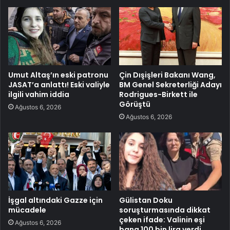
Umut Altaş’ın eski patronu
Çin Dışişleri Bakanı Wang,
JASAT’a anlattı! Eski valiyle
BM Genel Sekreterliği Adayı
ilgili vahim iddia
Rodrigues-Birkett ile
Görüştü
Ağustos 6, 2026
Ağustos 6, 2026
İşgal altındaki Gazze için
Gülistan Doku
mücadele
soruşturmasında dikkat
çeken ifade: Valinin eşi
Ağustos 6, 2026
bana 100 bin lira verdi