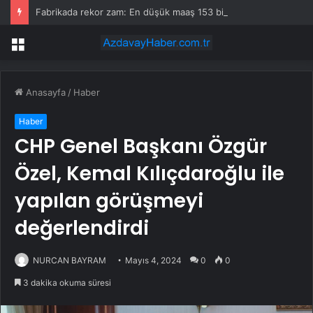
Fabrikada rekor zam: En düşük maaş 153 bin TL’ye çıktı, işçiler halay çekerek kutladı
Menü
Anasayfa
/
Haber
Haber
CHP Genel Başkanı Özgür
Özel, Kemal Kılıçdaroğlu ile
yapılan görüşmeyi
değerlendirdi
NURCAN BAYRAM
Mayıs 4, 2024
0
0
3 dakika okuma süresi