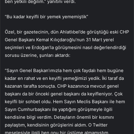
ben yetkili değilim.” yanıtını verdi.
“Bu kadar keyifli bir yemek yememiştik”
Özel, bir gazetecinin, dün Ahlatlıbel’de görüştüğü eski CHP
Genel Başkanı Kemal Kılıçdaroğlu’nun 31 Mart yerel
seçimleri ve Erdoğan’la görüşmesini nasıl değerlendirdiği
sorusu üzerine, şunları aktardı:
“Sayın Genel Başkan’ımızla hem çok faydalı hem bugüne
kadar en rahat ve en keyifli yemeğimizi yedik. İki taraf da
kazanan tarafta sonuçta. CHP kazanınca mevcut genel
başkanı da bir önceki genel başkanı da keyifleniyor. Çok
keyifli bir sohbet oldu. Hem Sayın Meclis Başkanı ile hem
Sayın Cumhurbaşkanı ile yaptığım görüşmeyle ilgili
kendisine bilgi verdim. Detayların önemli bir kısmını
paylaştım, kendisinin görüşlerini aldım. O Twitter
meselesiyle ilgili ben onu hiç üstüme almamıştım,