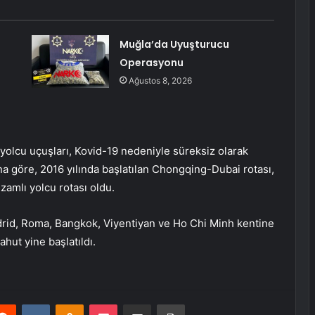
Muğla’da Uyuşturucu
Operasyonu
Ağustos 8, 2026
 yolcu uçuşları, Kovid-19 nedeniyle süreksiz olarak
a göre, 2016 yılında başlatılan Chongqing-Dubai rotası,
zamlı yolcu rotası oldu.
id, Roma, Bangkok, Viyentiyan ve Ho Chi Minh kentine
hut yine başlatıldı.
erest
Reddit
VKontakte
Odnoklassniki
Pocket
E-Posta ile paylaş
Yazdır