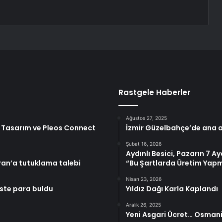
Rastgele Haberler
Ağustos 27, 2025
rt Tasarım ve Pleos Connect
İzmir Güzelbahçe’de ana ar
Şubat 16, 2026
Aydınlı Besici, Pazarın 7 A
ran’a tutuklama talebi
“Bu Şartlarda Üretim Yap
Nisan 23, 2026
este para buldu
Yıldız Dağı Karla Kaplandı
Aralık 26, 2025
Yeni Asgari Ücret… Osmani