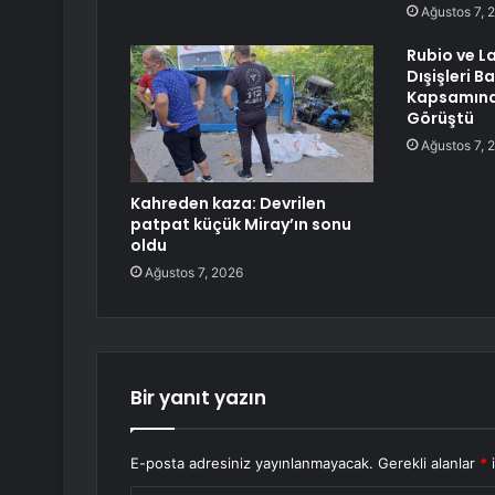
Ağustos 7, 
Rubio ve L
Dışişleri B
Kapsamınd
Görüştü
Ağustos 7, 
Kahreden kaza: Devrilen
patpat küçük Miray’ın sonu
oldu
Ağustos 7, 2026
Bir yanıt yazın
E-posta adresiniz yayınlanmayacak.
Gerekli alanlar
*
i