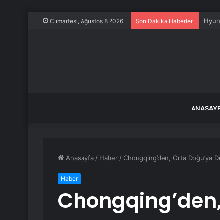
Ahbap
Cumartesi, Ağustos 8 2026
Son Dakika Haberleri
ANASAY
Anasayfa
/
Haber
/
Chongqing’den, Orta Doğu’ya Dü
Haber
Chongqing’den,