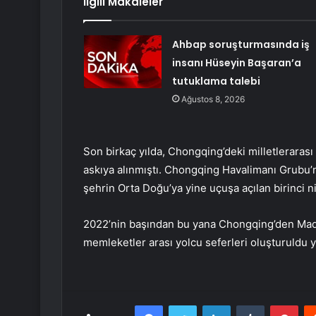
İlgili Makaleler
Ahbap soruşturmasında iş
insanı Hüseyin Başaran’a
tutuklama talebi
Ağustos 8, 2026
Son birkaç yılda, Chongqing’deki milletlerarası
askıya alınmıştı. Chongqing Havalimanı Grubu’n
şehrin Orta Doğu’ya yine uçuşa açılan birinci ni
2022’nin başından bu yana Chongqing’den Madr
memleketler arası yolcu seferleri oluşturuldu ya
Facebook
Twitter
LinkedIn
Tumblr
Pint