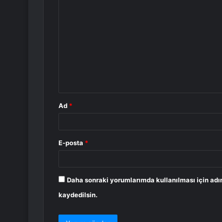
Y
o
r
u
m
*
Ad
*
E-posta
*
Daha sonraki yorumlarımda kullanılması için adı
kaydedilsin.