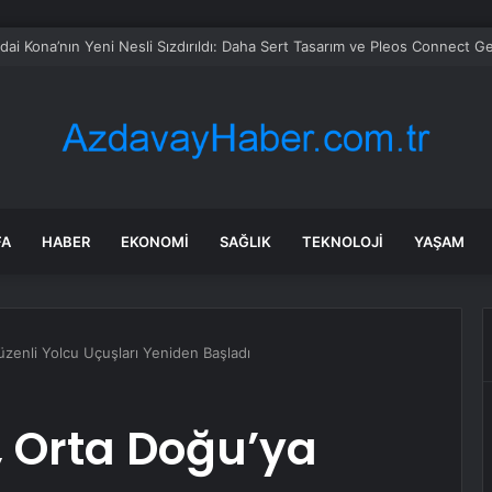
 soruşturmasında iş insanı Hüseyin Başaran’a tutuklama talebi
FA
HABER
EKONOMI
SAĞLIK
TEKNOLOJI
YAŞAM
zenli Yolcu Uçuşları Yeniden Başladı
 Orta Doğu’ya