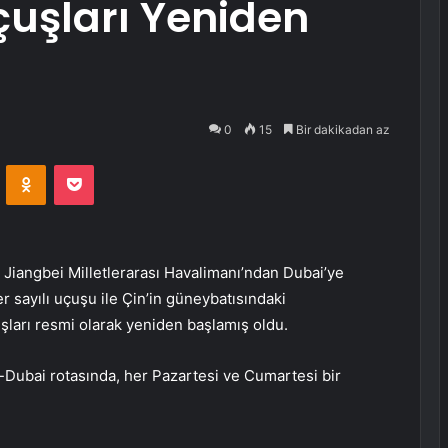
çuşları Yeniden
0
15
Bir dakikadan az
VKontakte
Odnoklassniki
Pocket
angbei Milletlerarası Havalimanı’ndan Dubai’ye
 sayılı uçuşu ile Çin’in güneybatısındaki
ları resmi olarak yeniden başlamış oldu.
Dubai rotasında, her Pazartesi ve Cumartesi bir