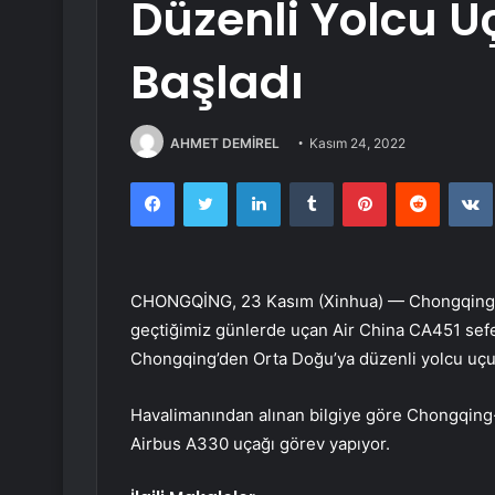
Düzenli Yolcu U
Başladı
AHMET DEMİREL
Kasım 24, 2022
Facebook
Twitter
LinkedIn
Tumblr
Pinterest
Reddit
CHONGQİNG, 23 Kasım (Xinhua) — Chongqing Ji
geçtiğimiz günlerde uçan Air China CA451 sefer
Chongqing’den Orta Doğu’ya düzenli yolcu uçuş
Havalimanından alınan bilgiye göre Chongqing-
Airbus A330 uçağı görev yapıyor.