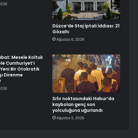
2026
Düzce’de Staj İptali İddiası: 21
Gözaltı
Ağustos 6, 2026
bat: Mesele Koltuk
ele Cumhuriyet’i
Yeni Bir Otokratik
şı Direnme
r
2026
Sıfır noktasındaki Habur’da
kaybolan genç son
yolculuğuna uğurlandı
Ağustos 5, 2026