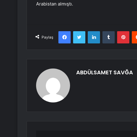
Arabistan almıştı.
Facebook
Twitter
LinkedIn
Tumblr
Pint
Paylaş
ABDÜLSAMET SAVĞA