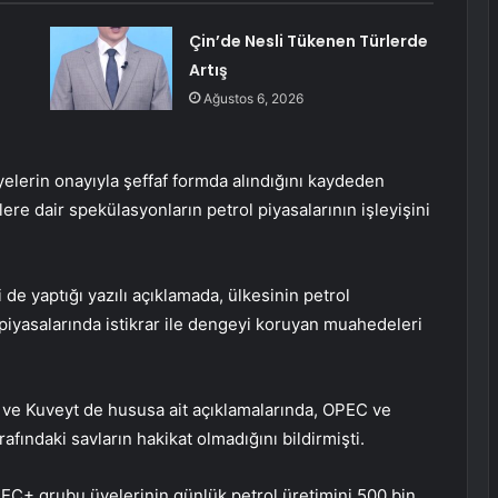
Çin’de Nesli Tükenen Türlerde
Artış
Ağustos 6, 2026
elerin onayıyla şeffaf formda alındığını kaydeden
e dair spekülasyonların petrol piyasalarının işleyişini
e yaptığı yazılı açıklamada, ülkesinin petrol
piyasalarında istikrar ile dengeyi koruyan muahedeleri
E) ve Kuveyt de hususa ait açıklamalarında, OPEC ve
fındaki savların hakikat olmadığını bildirmişti.
PEC+ grubu üyelerinin günlük petrol üretimini 500 bin