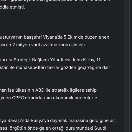
ddia etmişti.
usturya’nın başşehri Viyana’da 5 Ekim’de düzenlenen
baren 2 milyon varil azaltma kararı almıştı.
rulu Stratejik Bağlantı Yöneticisi John Kirby, 11
stan ile münasebetleri tekrar gözden geçirdiğine dair
an ise ülkesinin ABD ile stratejik ilgilere sahip
giden OPEC+ kararlarının ekonomik nedenlerle
sya Savaşı’nda Rusya’ya dayanak manasına geldiğine ait
issesi örgütün önde gelen ortağı durumundaki Suudi