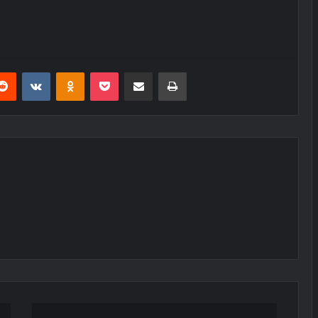
erest
Reddit
VKontakte
Odnoklassniki
Pocket
E-Posta ile paylaş
Yazdır