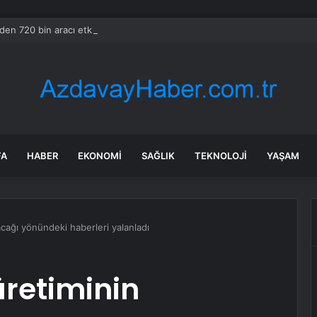
en 720 bin aracı etkileyen yangın riski geri çağrısı
FA
HABER
EKONOMI
SAĞLIK
TEKNOLOJI
YAŞAM
lacağı yönündeki haberleri yalanladı
üretiminin