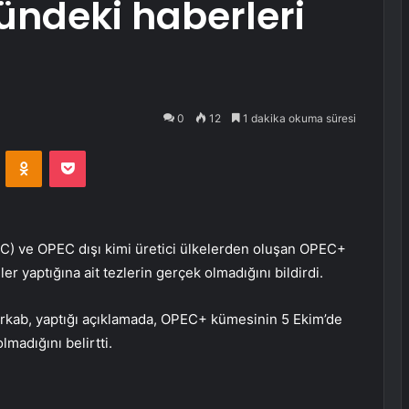
nündeki haberleri
0
12
1 dakika okuma süresi
VKontakte
Odnoklassniki
Pocket
EC) ve OPEC dışı kimi üretici ülkelerden oluşan OPEC+
er yaptığına ait tezlerin gerçek olmadığını bildirdi.
ab, yaptığı açıklamada, OPEC+ kümesinin 5 Ekim’de
madığını belirtti.