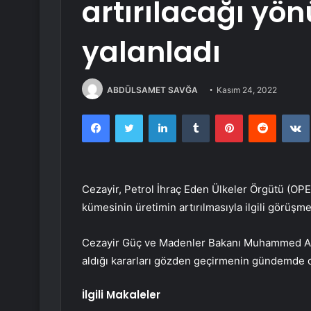
artırılacağı yö
yalanladı
ABDÜLSAMET SAVĞA
Kasım 24, 2022
Facebook
Twitter
LinkedIn
Tumblr
Pinterest
Reddit
Cezayir, Petrol İhraç Eden Ülkeler Örgütü (OP
kümesinin üretimin artırılmasıyla ilgili görüşmel
Cezayir Güç ve Madenler Bakanı Muhammed Ark
aldığı kararları gözden geçirmenin gündemde ol
İlgili Makaleler