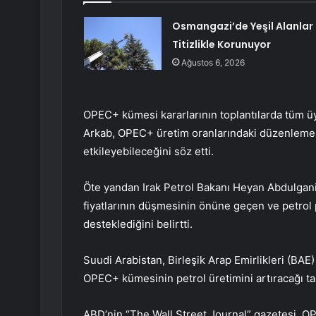
Osmangazi’de Yeşil Alanlar
Titizlikle Korunuyor
Ağustos 6, 2026
OPEC+ kümesi kararlarının toplantılarda tüm üy
Arkab, OPEC+ üretim oranlarındaki düzenlemeler
etkileyebileceğini söz etti.
Öte yandan Irak Petrol Bakanı Heyan Abdulgani d
fiyatlarının düşmesinin önüne geçen ve petrol 
desteklediğini belirtti.
Suudi Arabistan, Birleşik Arap Emirlikleri (BA
OPEC+ kümesinin petrol üretimini artıracağı tara
ABD’nin “The Wall Street Journal” gazetesi, O