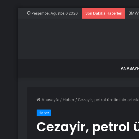
BMW’d
Perşembe, Ağustos 6 2026
Son Dakika Haberleri
ANASAY
Anasayfa
/
Haber
/
Cezayir, petrol üretiminin artırı
Haber
Cezayir, petrol 