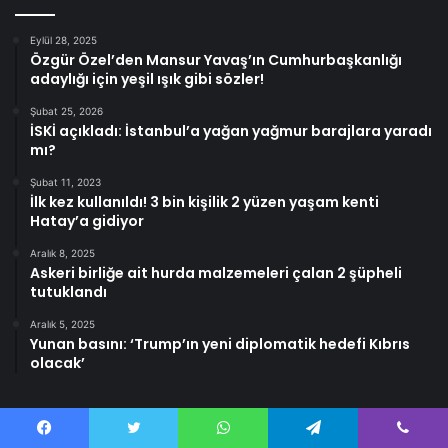
Eylül 28, 2025
Özgür Özel’den Mansur Yavaş’ın Cumhurbaşkanlığı
adaylığı için yeşil ışık gibi sözler!
Şubat 25, 2026
İSKİ açıkladı: İstanbul’a yağan yağmur barajlara yaradı
mı?
Şubat 11, 2023
İlk kez kullanıldı! 3 bin kişilik 2 yüzen yaşam kenti
Hatay’a gidiyor
Aralık 8, 2025
Askeri birliğe ait hurda malzemeleri çalan 2 şüpheli
tutuklandı
Aralık 5, 2025
Yunan basını: ‘Trump’ın yeni diplomatik hedefi Kıbrıs
olacak’
Facebook
Twitter
WhatsApp
Telegram
Viber