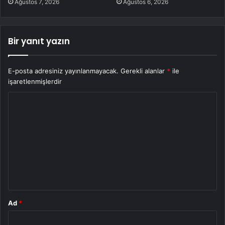
Ağustos 7, 2026
Ağustos 6, 2026
Bir yanıt yazın
E-posta adresiniz yayınlanmayacak.
Gerekli alanlar
*
ile
işaretlenmişlerdir
Y
o
r
u
m
*
Ad
*