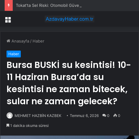
Tokat’ta Sel Riski: Otomobil Güvenli Alana Çekildi
Menü
Anasayfa
/
Haber
Haber
Bursa BUSKİ su kesintisi! 10-
11 Haziran Bursa’da su
kesintisi ne zaman bitecek,
sular ne zaman gelecek?
MEHMET HAZBİN KAZBEK
Temmuz 6, 2026
0
0
1 dakika okuma süresi