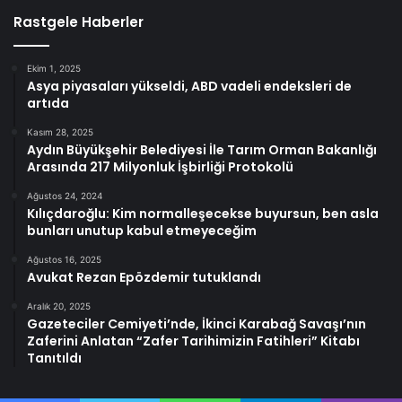
Rastgele Haberler
Ekim 1, 2025
Asya piyasaları yükseldi, ABD vadeli endeksleri de
artıda
Kasım 28, 2025
Aydın Büyükşehir Belediyesi İle Tarım Orman Bakanlığı
Arasında 217 Milyonluk İşbirliği Protokolü
Ağustos 24, 2024
Kılıçdaroğlu: Kim normalleşecekse buyursun, ben asla
bunları unutup kabul etmeyeceğim
Ağustos 16, 2025
Avukat Rezan Epözdemir tutuklandı
Aralık 20, 2025
Gazeteciler Cemiyeti’nde, İkinci Karabağ Savaşı’nın
Zaferini Anlatan “Zafer Tarihimizin Fatihleri” Kitabı
Tanıtıldı