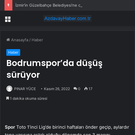
İzmir’in Güzelbahçe Belediyesi’ne operasyon! CHP’li Başkan Mustafa Günay dahil, çok sayıda gözaltı var
Menü
Anasayfa
/
Haber
Haber
Bodrumspor’da düşüş
sürüyor
PINAR YÜCE
Kasım 26, 2022
0
17
1 dakika okuma süresi
Spor
Toto 1’inci Lig’de birinci haftaları önder geçip, aylardır
tepe yarışına ortak olduğu dönemde son 3 maçını