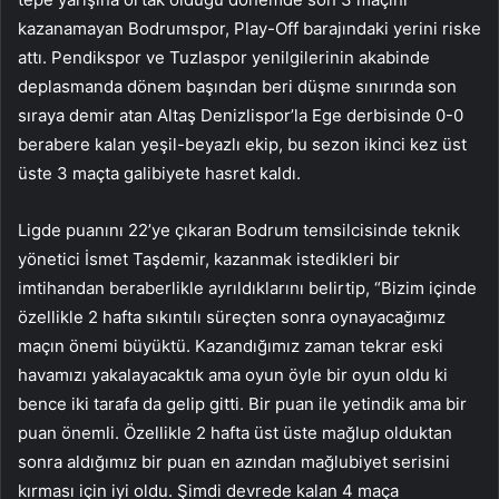
kazanamayan Bodrumspor, Play-Off barajındaki yerini riske
attı. Pendikspor ve Tuzlaspor yenilgilerinin akabinde
deplasmanda dönem başından beri düşme sınırında son
sıraya demir atan Altaş Denizlispor’la Ege derbisinde 0-0
berabere kalan yeşil-beyazlı ekip, bu sezon ikinci kez üst
üste 3 maçta galibiyete hasret kaldı.
Ligde puanını 22’ye çıkaran Bodrum temsilcisinde teknik
yönetici İsmet Taşdemir, kazanmak istedikleri bir
imtihandan beraberlikle ayrıldıklarını belirtip, “Bizim içinde
özellikle 2 hafta sıkıntılı süreçten sonra oynayacağımız
maçın önemi büyüktü. Kazandığımız zaman tekrar eski
havamızı yakalayacaktık ama oyun öyle bir oyun oldu ki
bence iki tarafa da gelip gitti. Bir puan ile yetindik ama bir
puan önemli. Özellikle 2 hafta üst üste mağlup olduktan
sonra aldığımız bir puan en azından mağlubiyet serisini
kırması için iyi oldu. Şimdi devrede kalan 4 maça