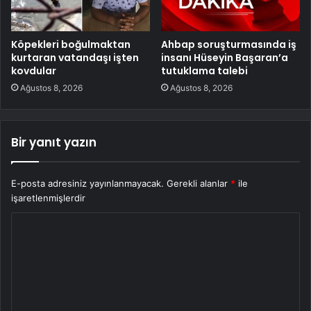
Köpekleri boğulmaktan
Ahbap soruşturmasında iş
kurtaran vatandaşı işten
insanı Hüseyin Başaran’a
kovdular
tutuklama talebi
Ağustos 8, 2026
Ağustos 8, 2026
Bir yanıt yazın
E-posta adresiniz yayınlanmayacak.
Gerekli alanlar
*
ile
işaretlenmişlerdir
Y
o
r
u
m