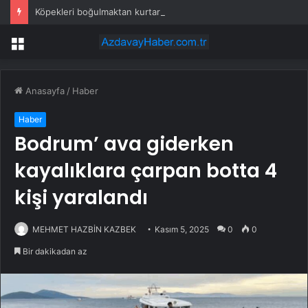
Köpekleri boğulmaktan kurtaran vatandaşı işten kovdular
Menü
Anasayfa
/
Haber
Haber
Bodrum’ ava giderken
kayalıklara çarpan botta 4
kişi yaralandı
MEHMET HAZBİN KAZBEK
Kasım 5, 2025
0
0
Bir dakikadan az