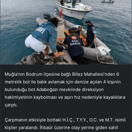
Muğla’nın Bodrum ilçesine bağlı Bitez Mahallesi’nden 6
metrelik bot ile balık avlamak için denize açılan 4 kişinin
bulunduğu bot Adaboğazı mevkiinde direksiyon
hakimiyetinin kaybolması ve aşırı hız nedeniyle kayalıklara
çarptı.
Çarpmanın etkisiyle bottaki H.İ.Ç., T.Y.Y., O.C. ve M.T. isimli
kişiler yaralandı. İhbaür üzerine olay yerine giden sahil