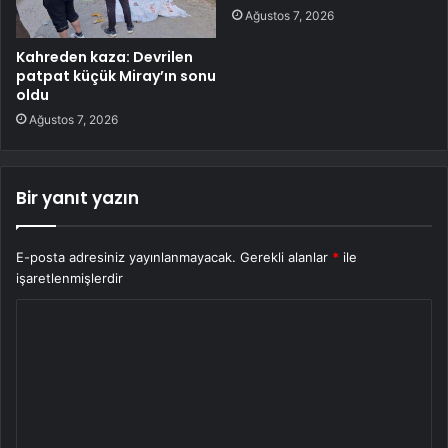
Ağustos 7, 2026
Kahreden kaza: Devrilen
patpat küçük Miray’ın sonu
oldu
Ağustos 7, 2026
Bir yanıt yazın
E-posta adresiniz yayınlanmayacak.
Gerekli alanlar
*
ile
işaretlenmişlerdir
Y
o
r
u
m