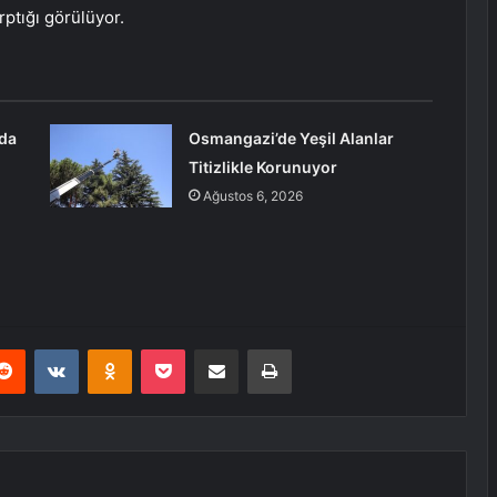
ptığı görülüyor.
da
Osmangazi’de Yeşil Alanlar
Titizlikle Korunuyor
Ağustos 6, 2026
erest
Reddit
VKontakte
Odnoklassniki
Pocket
E-Posta ile paylaş
Yazdır