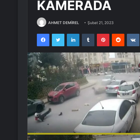
KAMERADA
AHMET DEMİREL
Şubat 21, 2023
Facebook
Twitter
LinkedIn
Tumblr
Pinterest
Reddit