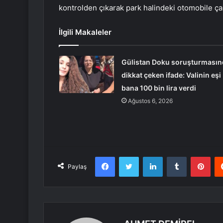
kontrolden çıkarak park halindeki otomobile çar
İlgili Makaleler
Gülistan Doku soruşturmasın
dikkat çeken ifade: Valinin eşi
bana 100 bin lira verdi
Ağustos 6, 2026
Facebook
Twitter
LinkedIn
Tumblr
Pint
Paylaş