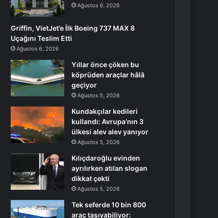
Ağustos 6, 2026
Griffin, VietJet’e İlk Boeing 737 MAX 8
Uçağını Teslim Etti
Ağustos 6, 2026
Yıllar önce çöken bu
köprüden araçlar hâlâ
geçiyor
Ağustos 5, 2026
Kundakçılar kedileri
kullandı: Avrupa’nın 3
ülkesi alev alev yanıyor
Ağustos 5, 2026
Kılıçdaroğlu evinden
ayrılırken atılan slogan
dikkat çekti
Ağustos 5, 2026
Tek seferde 10 bin 800
araç taşıyabiliyor: