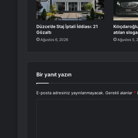
Düzce’de Staj İptali İddiası: 21
Kılıçdaroğl
Gözaltı
atılan sloga
Ağustos 6, 2026
Ağustos 5, 
Bir yanıt yazın
E-posta adresiniz yayınlanmayacak.
Gerekli alanlar
*
i
Y
o
r
u