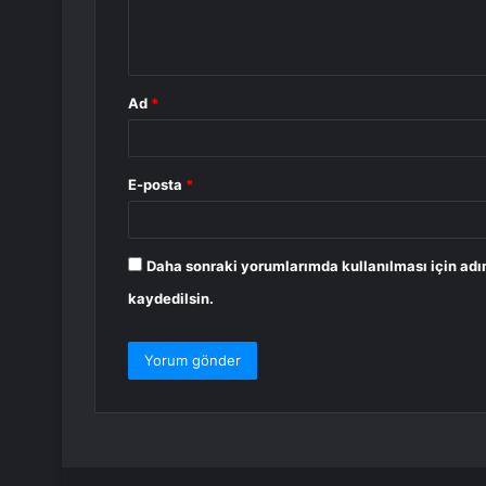
m
*
Ad
*
E-posta
*
Daha sonraki yorumlarımda kullanılması için adı
kaydedilsin.