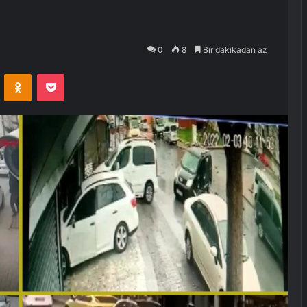
0
8
Bir dakikadan az
VKontakte
Odnoklassniki
Pocket