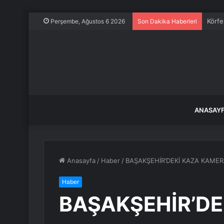
Körfe
Perşembe, Ağustos 6 2026
Son Dakika Haberleri
ANASAY
Anasayfa
/
Haber
/
BAŞAKŞEHİR’DEKİ KAZA KAME
Haber
BAŞAKŞEHİR’DE