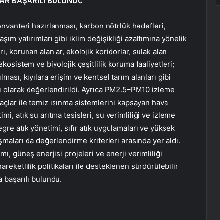
AR BAŞARILI BULUNDU
envanteri hazırlanması, karbon nötrlük hedefleri,
aşım yatırımları gibi iklim değişikliği azaltımına yönelik
rı, korunan alanlar, ekolojik koridorlar, sulak alan
kosistem ve biyolojik çeşitlilik koruma faaliyetleri;
lması, kıyılara erişim ve kentsel tarım alanları gibi
rılı olarak değerlendirildi. Ayrıca PM2.5–PM10 izleme
açlar ile temiz ısınma sistemlerini kapsayan hava
mi, atık su arıtma tesisleri, su verimliliği ve izleme
egre atık yönetimi, sıfır atık uygulamaları ve yüksek
aları da değerlendirme kriterleri arasında yer aldı.
mı, güneş enerjisi projeleri ve enerji verimliliği
areketlilik politikaları ile desteklenen sürdürülebilir
 başarılı bulundu.