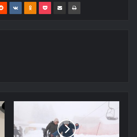
erest
Reddit
VKontakte
Odnoklassniki
Pocket
E-Posta ile paylaş
Yazdır