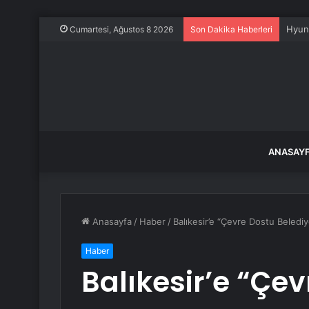
Ahbap
Cumartesi, Ağustos 8 2026
Son Dakika Haberleri
ANASAY
Anasayfa
/
Haber
/
Balıkesir’e “Çevre Dostu Belediy
Haber
Balıkesir’e “Çe