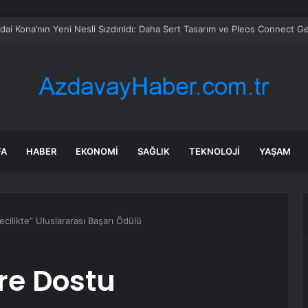
 soruşturmasında iş insanı Hüseyin Başaran’a tutuklama talebi
FA
HABER
EKONOMI
SAĞLIK
TEKNOLOJI
YAŞAM
ecilikte” Uluslararası Başarı Ödülü
vre Dostu