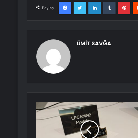
Facebook
Twitter
LinkedIn
Tumblr
Pint
Paylaş
ÜMİT SAVĞA