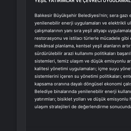
YEŞİL YATIRIMLAR VE ÇEVRECİ UYGULAMAL
Balıkesir Büyükşehir Belediyesi’nin; sera gazı 
yenilenebilir enerji uygulamaları ve elektrikli ul
çalışmalarının yanı sıra yeşil altyapı uygulamala
restorasyonu ve istilacı türlerle mücadele gibi e
mekânsal planlama, kentsel yeşil alanların artırı
sürdürülebilir arazi kullanımı politikaları başa
sistemleri, temiz ulaşım ve düşük emisyonlu ar
kalitesi yönetimi uygulamaları; içme suyu yöneti
sistemlerini içeren su yönetimi politikaları; ent
kapsama oranına dayalı döngüsel ekonomi çalışm
Belediye binalarında yenilenebilir enerji kullanı
yatırımları; bisiklet yolları ve düşük emisyonlu h
ulaşım stratejileri de değerlendirme sonucunda