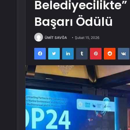
Belediyecilikte”
Başarı Ödülü
ÜMİT SAVĞA
Şubat 15, 2026
Facebook
Twitter
LinkedIn
Tumblr
Pinterest
Reddit