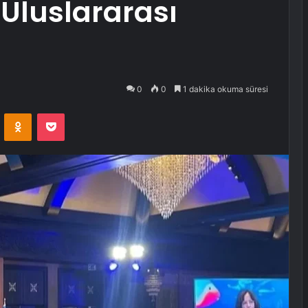
 Uluslararası
0
0
1 dakika okuma süresi
VKontakte
Odnoklassniki
Pocket