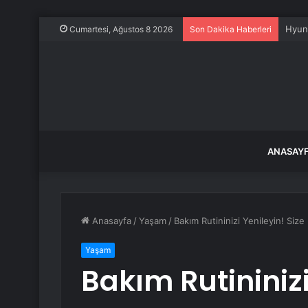
Ahbap
Cumartesi, Ağustos 8 2026
Son Dakika Haberleri
ANASAY
Anasayfa
/
Yaşam
/
Bakım Rutininizi Yenileyin! Si
Yaşam
Bakım Rutininizi