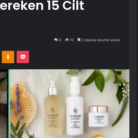
reken 15 Cilt
0
10
3 dakika okuma süresi
VKontakte
Odnoklassniki
Pocket