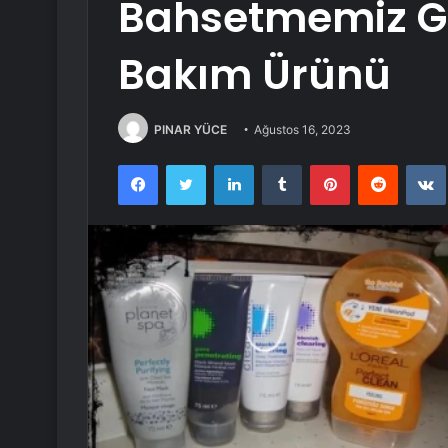
Bahsetmemiz Ge
Bakım Ürünü
PINAR YÜCE
Ağustos 16, 2023
Facebook
Twitter
LinkedIn
Tumblr
Pinterest
Reddit