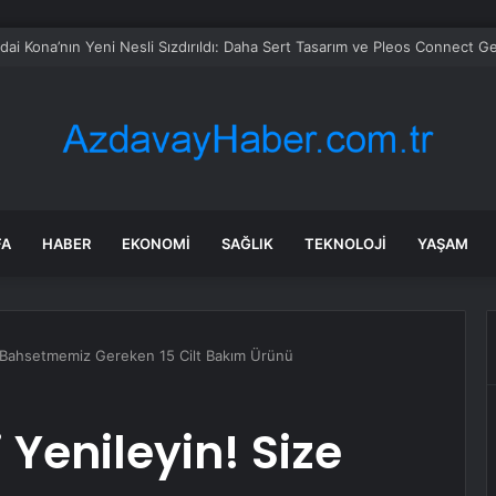
 soruşturmasında iş insanı Hüseyin Başaran’a tutuklama talebi
FA
HABER
EKONOMI
SAĞLIK
TEKNOLOJI
YAŞAM
ze Bahsetmemiz Gereken 15 Cilt Bakım Ürünü
 Yenileyin! Size