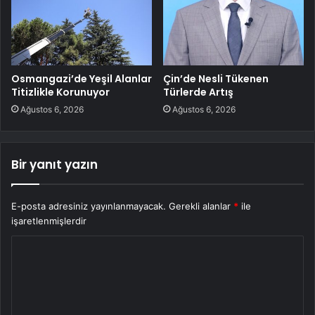
Osmangazi’de Yeşil Alanlar
Çin’de Nesli Tükenen
Titizlikle Korunuyor
Türlerde Artış
Ağustos 6, 2026
Ağustos 6, 2026
Bir yanıt yazın
E-posta adresiniz yayınlanmayacak.
Gerekli alanlar
*
ile
işaretlenmişlerdir
Y
o
r
u