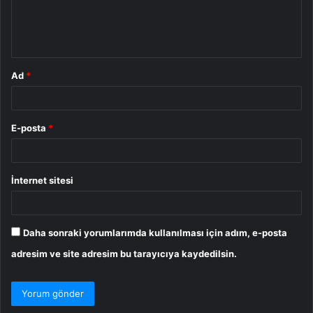
m
*
Ad
*
E-posta
*
İnternet sitesi
Daha sonraki yorumlarımda kullanılması için adım, e-posta
adresim ve site adresim bu tarayıcıya kaydedilsin.