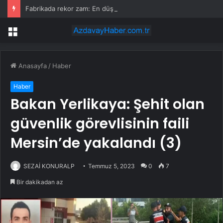
Fabrikada rekor zam: En düşük maaş 153 bin TL’ye çıktı, işçiler halay çekerek kutladı
Menü
Anasayfa
/
Haber
Haber
Bakan Yerlikaya: Şehit olan
güvenlik görevlisinin faili
Mersin’de yakalandı (3)
SEZAİ KONURALP
Temmuz 5, 2023
0
7
Bir dakikadan az