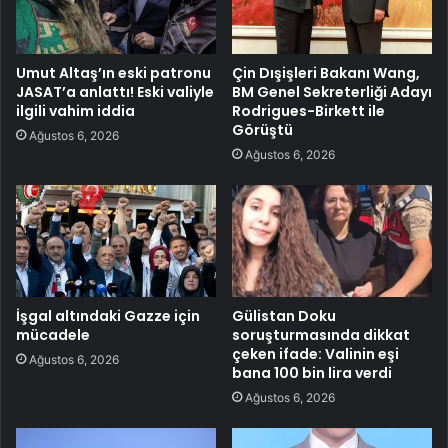
Umut Altaş’ın eski patronu
Çin Dışişleri Bakanı Wang,
JASAT’a anlattı! Eski valiyle
BM Genel Sekreterliği Adayı
ilgili vahim iddia
Rodrigues-Birkett ile
Görüştü
Ağustos 6, 2026
Ağustos 6, 2026
İşgal altındaki Gazze için
Gülistan Doku
mücadele
soruşturmasında dikkat
çeken ifade: Valinin eşi
Ağustos 6, 2026
bana 100 bin lira verdi
Ağustos 6, 2026