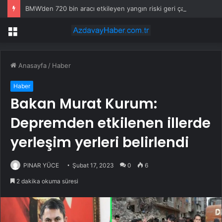
BMW’den 720 bin aracı etkileyen yangın riski geri çağrısı
Menü
Anasayfa
/
Haber
Haber
Bakan Murat Kurum:
Depremden etkilenen illerde
yerleşim yerleri belirlendi
PINAR YÜCE
Şubat 17, 2023
0
6
2 dakika okuma süresi