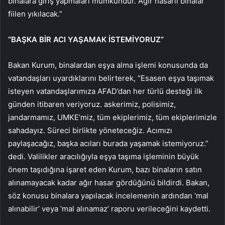
binalara giriş yapmaları mümkündür. Ağır hasarlı binalar
fiilen yıkılacak.”
“BAŞKA BİR ACI YAŞAMAK İSTEMİYORUZ”
Bakan Kurum, binalardan eşya alma işlemi konusunda da
vatandaşları uyardıklarını belirterek, “Esasen eşya taşımak
isteyen vatandaşlarımıza AFAD’dan her türlü desteği ilk
günden itibaren veriyoruz. askerimiz, polisimiz,
jandarmamız, UMKE’miz, tüm ekiplerimiz, tüm ekiplerimizle
sahadayız. Süreci birlikte yöneteceğiz. Acımızı
paylaşacağız, başka acıları burada yaşamak istemiyoruz.”
dedi. Valilikler aracılığıyla eşya taşıma işleminin büyük
önem taşıdığına işaret eden Kurum, bazı binaların satın
alınamayacak kadar ağır hasar gördüğünü bildirdi. Bakan,
söz konusu binalara yapılacak incelemenin ardından ‘mal
alınabilir’ veya ‘mal alınamaz’ raporu verileceğini kaydetti.