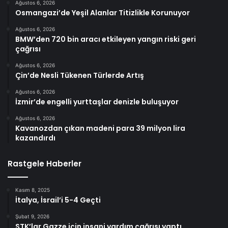
Ağustos 6, 2026
Osmangazi’de Yeşil Alanlar Titizlikle Korunuyor
Ağustos 6, 2026
BMW’den 720 bin aracı etkileyen yangın riski geri
çağrısı
Ağustos 6, 2026
Çin’de Nesli Tükenen Türlerde Artış
Ağustos 6, 2026
İzmir’de engelli yurttaşlar denizle buluşuyor
Ağustos 6, 2026
Kavanozdan çıkan madeni para 39 milyon lira
kazandırdı
Rastgele Haberler
Kasım 8, 2025
İtalya, İsrail’i 5-4 Geçti
Şubat 9, 2026
STK’lar Gazze için insani yardım çağrısı yaptı