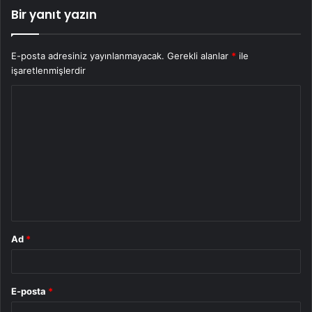
Bir yanıt yazın
E-posta adresiniz yayınlanmayacak.
Gerekli alanlar
*
ile
işaretlenmişlerdir
Y
o
r
u
m
*
Ad
*
E-posta
*