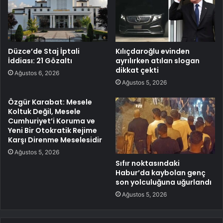
Düzce’de Staj İptali
Kılıçdaroğlu evinden
İddiası: 21 Gözaltı
ayrılırken atılan slogan
dikkat çekti
Ağustos 6, 2026
Ağustos 5, 2026
Özgür Karabat: Mesele
Koltuk Değil, Mesele
Cumhuriyet’i Koruma ve
Yeni Bir Otokratik Rejime
Karşı Direnme Meselesidir
Ağustos 5, 2026
Sıfır noktasındaki
Habur’da kaybolan genç
son yolculuğuna uğurlandı
Ağustos 5, 2026