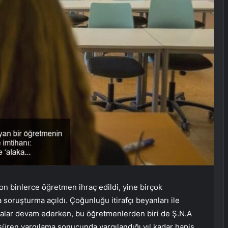
n binlerce öğretmen ihraç edildi, yine birçok
soruşturma açıldı. Çoğunluğu itirafçı beyanları ile
malar devam ederken, bu öğretmenlerden biri de Ş.N.A
 süren yargılama sonucunda yargılandığı yıl kadar hapis