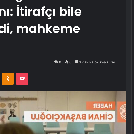
ı: İtirafçı bile
dedi, mahkeme
0
0
3 dakika okuma süresi
VKontakte
Odnoklassniki
Pocket