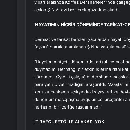
yılları arasında Körfez Dershaneleri’nde çalışt
açılan Ş.N.A. evi basılarak gözaltına alındı.
‘HAYATIMIN HİÇBİR DÖNEMİNDE TARİKAT-
Cemaat ve tarikat benzeri yapılardan hayatı bo
“aykırı” olarak tanımlanan Ş.N.A, yargılama sürec
“Hayatımın hiçbir döneminde tarikat-cemaat b
duymadım. Herhangi bir etkinliklerine dahi katı
süremedi. Öyle ki çalıştığım dershane maaşlar
para yatırıp yatırmadığım araştırıldı. Maaşlarım 
konusu bankanın açılışındaki siyasileri ve dev
denen bir mesajlaşma uygulaması araştırıldı anc
herhangi bir içeriğe rastlanmadı.”
İTİRAFÇI: FETÖ İLE ALAKASI YOK