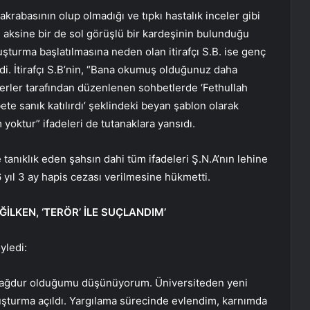
akrabasının olup olmadığı ve tıpkı hastalık inceler gibi
nın aksine bir de sol görüşlü bir kardeşinin bulunduğu
uşturma başlatılmasına neden olan itirafçı S.B. ise genç
di. İtirafçı S.B’nin, “Bana okumuş olduğunuz daha
erler tarafından düzenlenen sohbetlerde ‘Fethullah
ete sanık katılırdı’ şeklindeki beyan şablon olarak
yoktur” ifadeleri de tutanaklara yansıdı.
anıklık eden şahsın dahi tüm ifadeleri Ş.N.A’nın lehine
l 3 ay hapis cezası verilmesine hükmetti.
ĞİLKEN, ‘TERÖR’ İLE SUÇLANDIM’
yledi:
mağdur olduğumu düşünüyorum. Üniversiteden yeni
turma açıldı. Yargılama sürecinde evlendim, karnımda