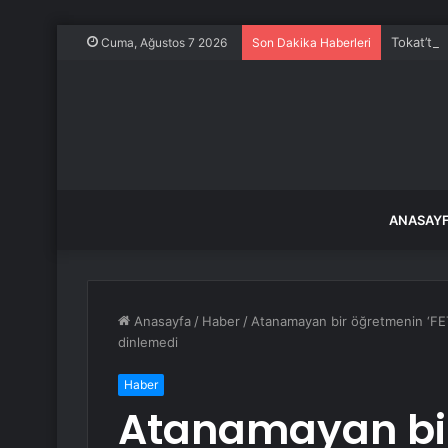
Tokat’ta 
Cuma, Ağustos 7 2026
Son Dakika Haberleri
ANASAY
Anasayfa
/
Haber
/
Atanamayan bir öğretmenin ‘FETÖ’
dinlemedi
Haber
Atanamayan bi