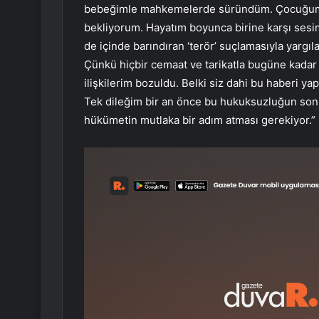
bebeğimle mahkemelerde süründüm. Çocuğum şu
bekliyorum. Hayatım boyunca birine karşı sesim
de içinde barındıran ‘terör’ suçlamasıyla yarg
Çünkü hiçbir cemaat ve tarikatla bugüne kadar n
ilişkilerim bozuldu. Belki siz dahi bu haberi ya
Tek dileğim bir an önce bu hukuksuzluğun son
hükümetin mutlaka bir adım atması gerekiyor.”