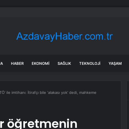
Sel Riski: Otomobil Güvenli Alana Çekildi
FA
HABER
EKONOMI
SAĞLIK
TEKNOLOJI
YAŞAM
 ile imtihanı: İtirafçı bile ‘alakası yok’ dedi, mahkeme
r öğretmenin