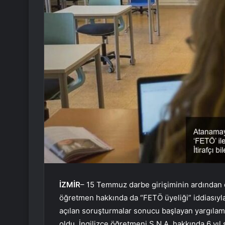
İZMİR
– 15 Temmuz darbe girişiminin ardından o
öğretmen hakkında da “FETÖ üyeliği” iddiasıyla 
açılan soruşturmalar sonucu başlayan yargıla
oldu. İngilizce öğretmeni Ş.N.A. hakkında 6 yıl