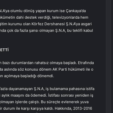
N.A‘ya olumlu dönüş yapan kurum ise Çankaya’da
kümetin dahi destek verdiği, televizyonlarda hem
eğitim kurumu olan Körfez Dershanesi Ş.N.A’ya asgari
nda çok da fazla şansı olmayan Ş.N.A, bu teklifi kabul
 ETTİ
n bazı durumlardan rahatsız olmaya başladı. Etrafında
a aslında söz konusu dönem AK Parti hükümeti ile o
ın açılmaya başladığı dönemdi.
azla dayanamayan Ş.N.A, iş bulamama pahasına istifa
i aylık maaşını da ödemedi. İstifası sonrası yeniden iş
olmayan işlerde çalıştı. Bu süreçte evlenerek yuva
ir durum ile karşı karşıya kaldı. Hakkında, 2013-2016