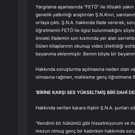
Yargılama aşamasında “FETÖ” ile iltisaklı yakın 
genetik yatkınlığı araştırılan Ş.N.A’nın, sanıla
ortaya çıktı. Ş.N.A. hakkında ifade vererek, sor
öğretmenin FETÖ ile ilgisi bulunmadığını söyle
önceki ifademin son kısmında yer alan serrehb
Gülen kitaplarının okunup video izletildiği sohb
beyanıma eklenmiştir. Benim böyle bir beyanım 
Hakkında soruşturma açılmasına neden olan ve t
olmasına rağmen, mahkeme genç öğretmene 6 yı
‘BİRİNE KARŞI SES YÜKSELTMİŞ BİRİ DAHİ DE
Hakkında verilen karara ilişkin Ş.N.A. şunları sö
“Kendimi bir hükümlü gibi hissetmiyorum ve 
mezun olmuş genç bir kadınken hakkımda soruş