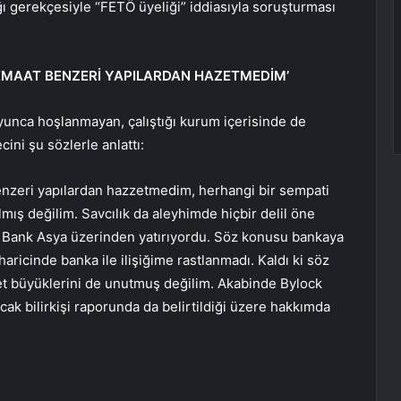
ığı gerekçesiyle “FETÖ üyeliği” iddiasıyla soruşturması
CEMAAT BENZERİ YAPILARDAN HAZETMEDİM’
yunca hoşlanmayan, çalıştığı kurum içerisinde de
ini şu sözlerle anlattı:
enzeri yapılardan hazzetmedim, herhangi bir sempati
lmış değilim. Savcılık da aleyhimde hiçbir delil öne
ı Bank Asya üzerinden yatırıyordu. Söz konusu bankaya
haricinde banka ile ilişiğime rastlanmadı. Kaldı ki söz
let büyüklerini de unutmuş değilim. Akabinde Bylock
ak bilirkişi raporunda da belirtildiği üzere hakkımda