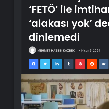
‘FETÖ’ ile imtihan
‘alakası yok’ 
dinlemedi
MEHMET HAZBİN KAZBEK
Nisan 5, 2024
Facebook
Twitter
LinkedIn
Tumblr
Pinterest
Reddit