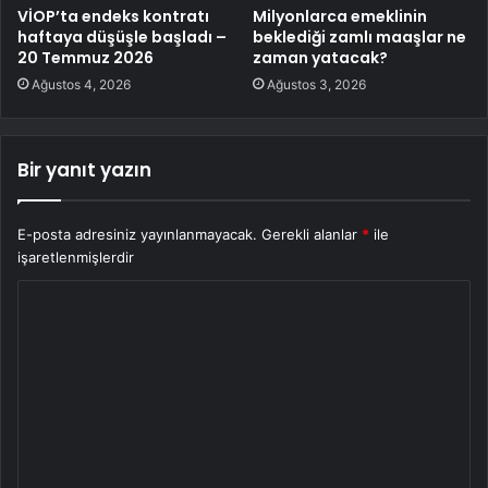
VİOP’ta endeks kontratı
Milyonlarca emeklinin
haftaya düşüşle başladı –
beklediği zamlı maaşlar ne
20 Temmuz 2026
zaman yatacak?
Ağustos 4, 2026
Ağustos 3, 2026
Bir yanıt yazın
E-posta adresiniz yayınlanmayacak.
Gerekli alanlar
*
ile
işaretlenmişlerdir
Y
o
r
u
m
*