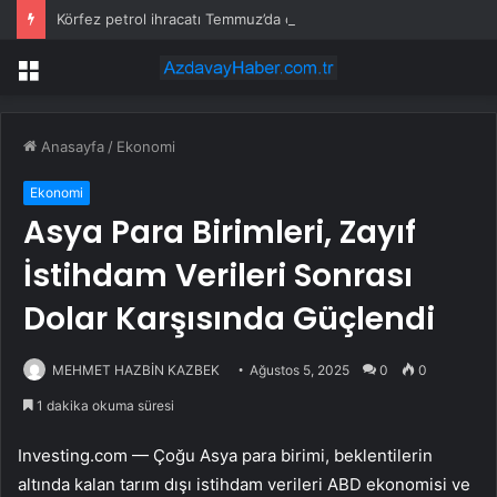
Körfez petrol ihracatı Temmuz’da çatışmalara rağmen sabit kaldı
Menü
Anasayfa
/
Ekonomi
Ekonomi
Asya Para Birimleri, Zayıf
İstihdam Verileri Sonrası
Dolar Karşısında Güçlendi
MEHMET HAZBİN KAZBEK
Ağustos 5, 2025
0
0
1 dakika okuma süresi
Investing.com — Çoğu Asya para birimi, beklentilerin
altında kalan tarım dışı istihdam verileri ABD ekonomisi ve