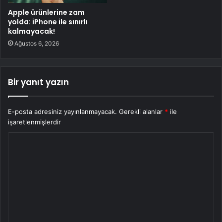
Apple ürünlerine zam
yolda: iPhone ile sınırlı
kalmayacak!
Ağustos 6, 2026
Bir yanıt yazın
E-posta adresiniz yayınlanmayacak.
Gerekli alanlar
*
ile
işaretlenmişlerdir
Y
o
r
u
m
*