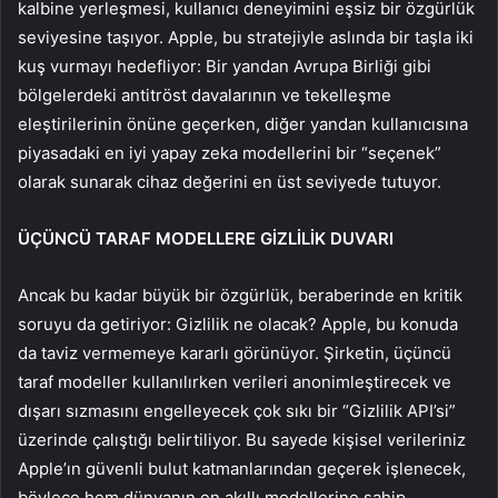
kalbine yerleşmesi, kullanıcı deneyimini eşsiz bir özgürlük
seviyesine taşıyor. Apple, bu stratejiyle aslında bir taşla iki
kuş vurmayı hedefliyor: Bir yandan Avrupa Birliği gibi
bölgelerdeki antitröst davalarının ve tekelleşme
eleştirilerinin önüne geçerken, diğer yandan kullanıcısına
piyasadaki en iyi yapay zeka modellerini bir “seçenek”
olarak sunarak cihaz değerini en üst seviyede tutuyor.
ÜÇÜNCÜ TARAF MODELLERE GİZLİLİK DUVARI
Ancak bu kadar büyük bir özgürlük, beraberinde en kritik
soruyu da getiriyor: Gizlilik ne olacak? Apple, bu konuda
da taviz vermemeye kararlı görünüyor. Şirketin, üçüncü
taraf modeller kullanılırken verileri anonimleştirecek ve
dışarı sızmasını engelleyecek çok sıkı bir “Gizlilik API’si”
üzerinde çalıştığı belirtiliyor. Bu sayede kişisel verileriniz
Apple’ın güvenli bulut katmanlarından geçerek işlenecek,
böylece hem dünyanın en akıllı modellerine sahip