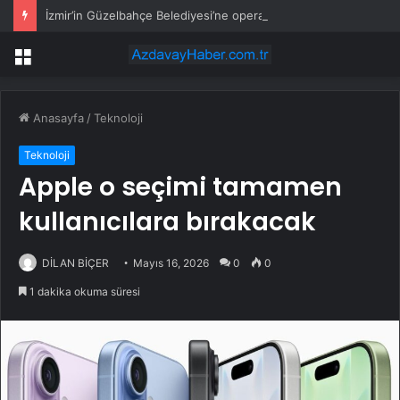
İzmir’in Güzelbahçe Belediyesi’ne operasyon! CHP’li Başkan Mustafa Günay dahil, çok sayıda gözaltı var
Menü
Anasayfa
/
Teknoloji
Teknoloji
Apple o seçimi tamamen
kullanıcılara bırakacak
DİLAN BİÇER
Mayıs 16, 2026
0
0
1 dakika okuma süresi