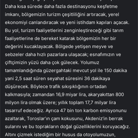
Daha kısa sürede daha fazla destinasyonu keşfetme
imkanı, bölgemizin turizm çeşitliliğini artıracak, yerel
ekonomiyi canlandıracak ve yeni istihdam kapıları açacak.
Bu yol, turizm faaliyetlerini zenginleştireceği gibi tarım
faaliyetlerine de bereket katarak bölgemizin her bir
değerini kucaklayacak. Bölgede yetişen meyve ve
sebzeler daha hızlı pazarlara ulaşacak; esnafımızın ve
çiftçimizin yüzü daha çok gülecek. Yolumuz
tamamlandığında güzergahtaki mevcut yol ile 150 dakika
yani 2,5 saat süren seyahat süresini 36 dakikaya
düşürecek. Böylece trafik sıkışıklığının ortadan
kalkmasıyla; zamandan 16,9 miyar lira, akaryakıttan 800
milyon lira olmak üzere; yıllık toplam 17,7 milyar lira
tasarruf edeceğiz. Ayrıca 47 bin ton karbon emisyonunu
azaltarak, Toroslar’ın çam kokusunu, Akdeniz’in berrak
sularını ve bu toprakların doğal güzelliklerini koruyacağız.
Altını çizmek istediğim bir husus da otoyolumuzun,