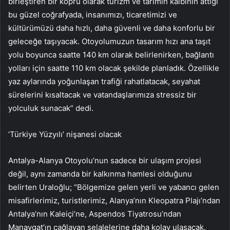
birleştiren bir köprü olarak turizm ve tarımın kalbinin attığı
bu güzel coğrafyada, insanımızı, ticaretimizi ve
kültürümüzü daha hızlı, daha güvenli ve daha konforlu bir
geleceğe taşıyacak. Otoyolumuzun tasarım hızı ana taşıt
yolu boyunca saatte 140 km olarak belirlenirken, bağlantı
yolları için saatte 110 km olacak şekilde planladık. Özellikle
yaz aylarında yoğunlaşan trafiği rahatlatacak, seyahat
sürelerini kısaltacak ve vatandaşlarımıza stressiz bir
yolculuk sunacak” dedi.
‘Türkiye Yüzyılı’ nişanesi olacak
Antalya-Alanya Otoyolu’nun sadece bir ulaşım projesi
değil, aynı zamanda bir kalkınma hamlesi olduğunu
belirten Uraloğlu; “Bölgemize gelen yerli ve yabancı gelen
misafirlerimiz, turistlerimiz, Alanya’nın Kleopatra Plajı’ndan
Antalya’nın Kaleiçi’ne, Aspendos Tiyatrosu’ndan
Manavgat’ın çağlayan şelalelerine daha kolay ulaşacak.