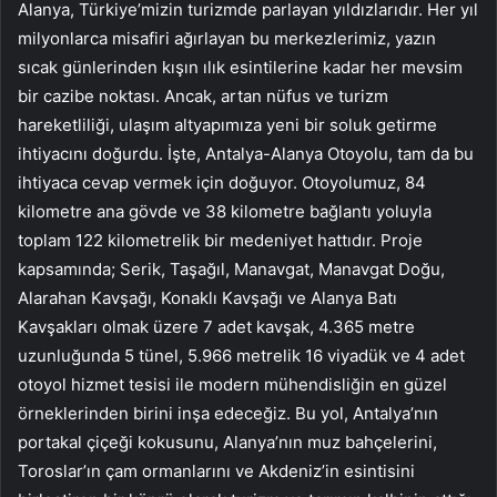
Alanya, Türkiye’mizin turizmde parlayan yıldızlarıdır. Her yıl
milyonlarca misafiri ağırlayan bu merkezlerimiz, yazın
sıcak günlerinden kışın ılık esintilerine kadar her mevsim
bir cazibe noktası. Ancak, artan nüfus ve turizm
hareketliliği, ulaşım altyapımıza yeni bir soluk getirme
ihtiyacını doğurdu. İşte, Antalya-Alanya Otoyolu, tam da bu
ihtiyaca cevap vermek için doğuyor. Otoyolumuz, 84
kilometre ana gövde ve 38 kilometre bağlantı yoluyla
toplam 122 kilometrelik bir medeniyet hattıdır. Proje
kapsamında; Serik, Taşağıl, Manavgat, Manavgat Doğu,
Alarahan Kavşağı, Konaklı Kavşağı ve Alanya Batı
Kavşakları olmak üzere 7 adet kavşak, 4.365 metre
uzunluğunda 5 tünel, 5.966 metrelik 16 viyadük ve 4 adet
otoyol hizmet tesisi ile modern mühendisliğin en güzel
örneklerinden birini inşa edeceğiz. Bu yol, Antalya’nın
portakal çiçeği kokusunu, Alanya’nın muz bahçelerini,
Toroslar’ın çam ormanlarını ve Akdeniz’in esintisini