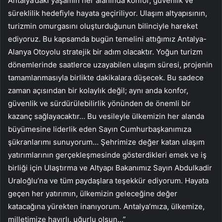
Antalya’daki yaşamın her alanında konfor, güvenlik ve
süreklilik hedefiyle hayata geçiriliyor. Ulaşım altyapısının,
turizmin omurgasını oluşturduğunun bilinciyle hareket
ediyoruz. Bu kapsamda bugün temelini attığımız Antalya-
Alanya Otoyolu stratejik bir adım olacaktır. Yoğun turizm
dönemlerinde saatlerce uzayabilen ulaşım süresi, projenin
tamamlanmasıyla birlikte dakikalara düşecek. Bu sadece
zaman açısından bir kolaylık değil; aynı anda konfor,
güvenlik ve sürdürülebilirlik yönünden de önemli bir
kazanç sağlayacaktır… Bu vesileyle ülkemizin her alanda
büyümesine liderlik eden Sayın Cumhurbaşkanımıza
şükranlarımı sunuyorum… Şehrimize değer katan ulaşım
yatırımlarının gerçekleşmesinde gösterdikleri emek ve iş
birliği için Ulaştırma ve Altyapı Bakanımız Sayın Abdulkadir
Uraloğlu’na ve tüm paydaşlara teşekkür ediyorum. Hayata
geçen her yatırımın, ülkemizin geleceğine değer
katacağına yürekten inanıyorum. Antalya’mıza, ülkemize,
milletimize hayırlı, uğurlu olsun…”