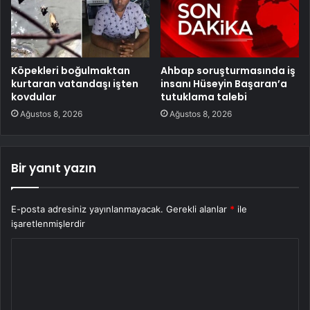
Köpekleri boğulmaktan
Ahbap soruşturmasında iş
kurtaran vatandaşı işten
insanı Hüseyin Başaran’a
kovdular
tutuklama talebi
Ağustos 8, 2026
Ağustos 8, 2026
Bir yanıt yazın
E-posta adresiniz yayınlanmayacak.
Gerekli alanlar
*
ile
işaretlenmişlerdir
Y
o
r