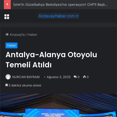
İzmir’in Güzelbahçe Belediyesi’ne operasyon! CHP’li Başkan Mustafa Günay dahil, çok sayıda gözaltı var
Menü
Anasayfa
/
Haber
Haber
Antalya-Alanya Otoyolu
Temeli Atıldı
NURCAN BAYRAM
Ağustos 3, 2025
0
0
5 dakika okuma süresi