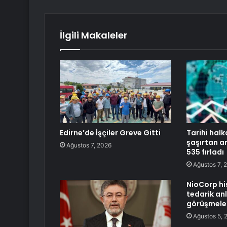
İlgili Makaleler
Edirne’de İşçiler Greve Gitti
Tarihi halk
şaşırtan ar
Ağustos 7, 2026
535 fırladı
Ağustos 7, 
NioCorp hi
tedarik an
görüşmeler
Ağustos 5, 