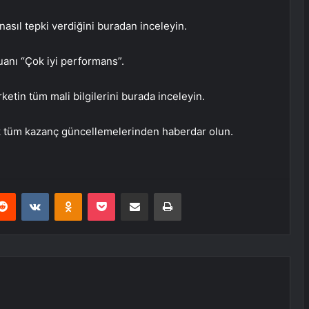
asıl tepki verdiğini buradan inceleyin.
uanı “Çok iyi performans”.
rketin tüm mali bilgilerini burada inceleyin.
k tüm kazanç güncellemelerinden haberdar olun.
erest
Reddit
VKontakte
Odnoklassniki
Pocket
E-Posta ile paylaş
Yazdır