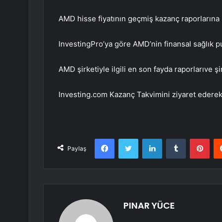
AMD hisse fiyatının geçmiş kazanç raporlarına n
InvestingPro’ya göre AMD’nin finansal sağlık p
AMD şirketiyle ilgili
en son fayda raporları
ve şi
Investing.com Kazanç Takvimini ziyaret edere
Facebook
Twitter
LinkedIn
Tumblr
Pint
Paylaş
PINAR YÜCE