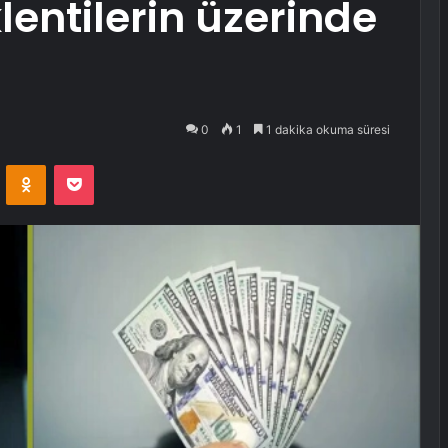
lentilerin üzerinde
0
1
1 dakika okuma süresi
VKontakte
Odnoklassniki
Pocket