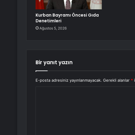
Kurban Bayramı Öncesi Gıda
Denetimleri
Ağustos 5, 2026
Bir yanıt yazın
E-posta adresiniz yayınlanmayacak.
Gerekli alanlar
*
i
Y
o
r
u
m