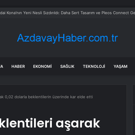
 soruşturmasında iş insanı Hüseyin Başaran’a tutuklama talebi
FA
HABER
EKONOMI
SAĞLIK
TEKNOLOJI
YAŞAM
ak 0,02 dolarla beklentilerin üzerinde kar elde etti
klentileri aşarak