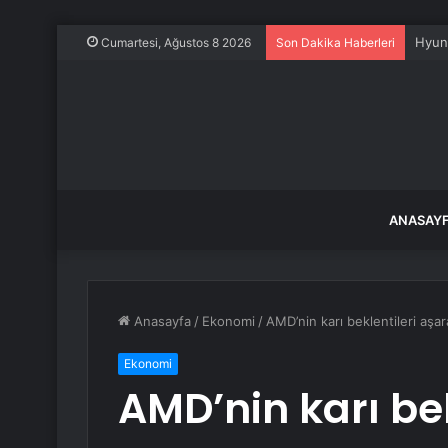
Ahbap
Cumartesi, Ağustos 8 2026
Son Dakika Haberleri
ANASAY
Anasayfa
/
Ekonomi
/
AMD’nin karı beklentileri aşar
Ekonomi
AMD’nin karı be