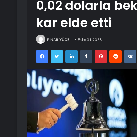
0,02 dolarla bek
kar elde etti
PINAR YÜCE
Ekim 31, 2023
Facebook
Twitter
LinkedIn
Tumblr
Pinterest
Reddit