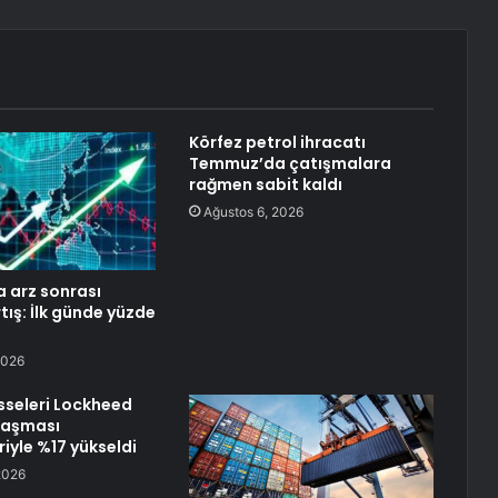
Körfez petrol ihracatı
Temmuz’da çatışmalara
rağmen sabit kaldı
Ağustos 6, 2026
a arz sonrası
tış: İlk günde yüzde
2026
sseleri Lockheed
laşması
iyle %17 yükseldi
2026