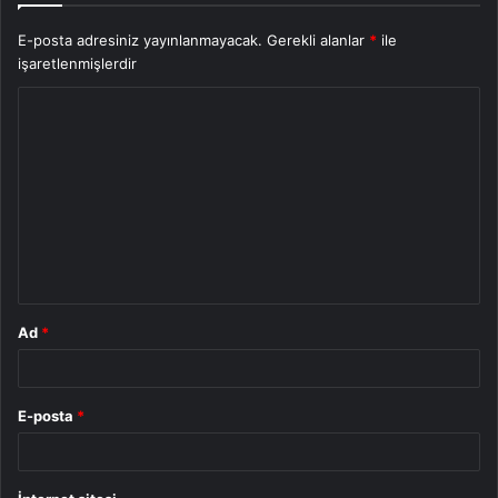
E-posta adresiniz yayınlanmayacak.
Gerekli alanlar
*
ile
işaretlenmişlerdir
Y
o
r
u
m
*
Ad
*
E-posta
*