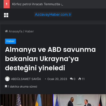
Körfez petrol ihracatı Temmuz’da çatışmalara rağmen sabit kaldı
Menü
Anasayfa
/
Haber
Haber
Almanya ve ABD savunma
bakanları Ukrayna’ya
desteğini yineledi
ABDÜLSAMET SAVĞA
Ocak 20, 2023
0
11
1 dakika okuma süresi