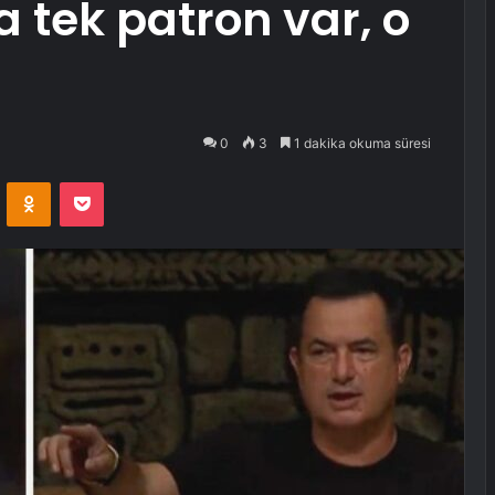
 tek patron var, o
0
3
1 dakika okuma süresi
VKontakte
Odnoklassniki
Pocket