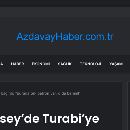
 tadilat yapan çift, gizli bölmede deste deste para buldu
FA
HABER
EKONOMI
SAĞLIK
TEKNOLOJI
YAŞAM
e bağırdı: “Burada tek patron var, o da benim!”
nsey’de Turabi’ye