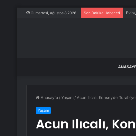
Evine
Cumartesi, Ağustos 8 2026
Son Dakika Haberleri
ANASAY
Anasayfa
/
Yaşam
/
Acun Ilıcalı, Konsey’de Turabi’y
Yaşam
Acun Ilıcalı, Ko