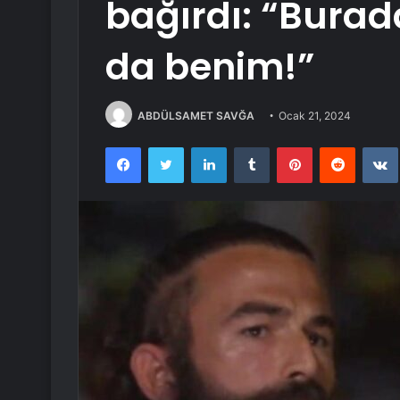
bağırdı: “Burada
da benim!”
ABDÜLSAMET SAVĞA
Ocak 21, 2024
Facebook
Twitter
LinkedIn
Tumblr
Pinterest
Reddit