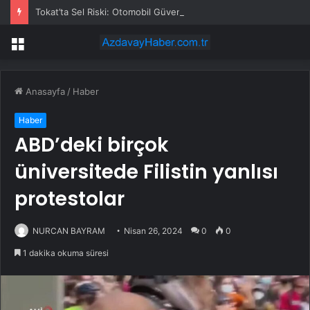
Tokat’ta Sel Riski: Otomobil Güvenli Alana Çekildi
Menü
Anasayfa
/
Haber
Haber
ABD’deki birçok
üniversitede Filistin yanlısı
protestolar
NURCAN BAYRAM
Nisan 26, 2024
0
0
1 dakika okuma süresi