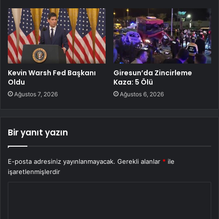
Kevin Warsh Fed Başkanı
Giresun’da Zincirleme
Oldu
Kaza: 5 Ölü
Ağustos 7, 2026
Ağustos 6, 2026
Bir yanıt yazın
E-posta adresiniz yayınlanmayacak.
Gerekli alanlar
*
ile
işaretlenmişlerdir
Y
o
r