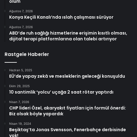
ölüm
Ağustos 7, 2026
Konya Keçili Kanalı’nda ıslah çalışması sürüyor
Ağustos 7, 2026
ABD’de ruh sağlığı hizmetlerine erişimin kısıtlı olması,
dijital terapi platformlarına olan talebi artırıyor
Rastgele Haberler
Haziran 5, 2025
EÜ’de yapay zekâ ve mesleklerin geleceği konuşuldu
Ekim 29, 2025
10 santimlik ‘yolcu’ uçağa 2 saat rötar yaptırdı
Nisan 7, 2026
CHP lideri Özel, akaryakıt fiyatları için formül önerdi:
Biz olsak böyle yapardık
Nisan 19, 2024
Beşiktaş’ta Jonas Svensson, Fenerbahçe derbisinde
yok!