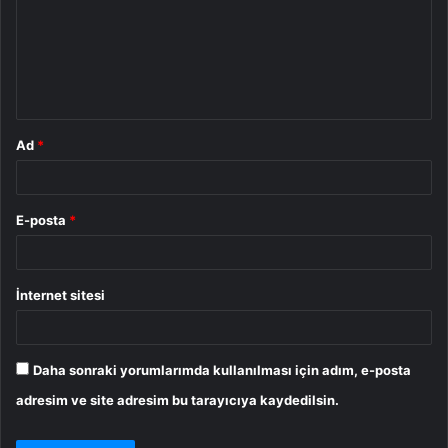
u
m
*
Ad
*
E-posta
*
İnternet sitesi
Daha sonraki yorumlarımda kullanılması için adım, e-posta
adresim ve site adresim bu tarayıcıya kaydedilsin.