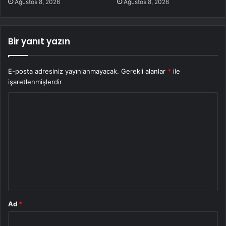
Ağustos 8, 2026
Ağustos 8, 2026
Bir yanıt yazın
E-posta adresiniz yayınlanmayacak.
Gerekli alanlar
*
ile
işaretlenmişlerdir
Y
o
r
u
m
*
Ad
*