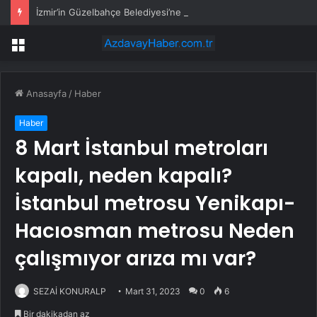
İzmir’in Güzelbahçe Belediyesi’ne operasyon! CHP’li Başkan Mustafa Günay dahil, çok sayıda gözaltı var
Menü
Anasayfa
/
Haber
Haber
8 Mart İstanbul metroları
kapalı, neden kapalı?
İstanbul metrosu Yenikapı-
Hacıosman metrosu Neden
çalışmıyor arıza mı var?
SEZAİ KONURALP
Mart 31, 2023
0
6
Bir dakikadan az